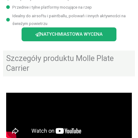
Przednie i tylne platformy mocujące na rzep
Idealny do airsoftu i paintballu, polowań i innych aktywności na
świeżym powietrzu
NATYCHMIASTOWA WYCENA
Szczegóły produktu Molle Plate
Carrier