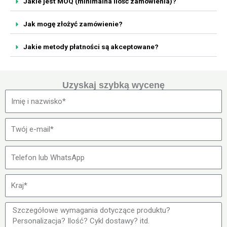
Jakie jest MOQ (minimalna ilość zamówienia)?
Jak mogę złożyć zamówienie?
Jakie metody płatności są akceptowane?
Uzyskaj szybką wycenę
N
a
z
E
w
-
a
m
T
a
e
i
l
l
e
f
W
o
i