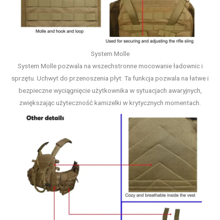
System Molle
System Molle pozwala na wszechstronne mocowanie ładownic i
sprzętu. Uchwyt do przenoszenia płyt: Ta funkcja pozwala na łatwe i
bezpieczne wyciągnięcie użytkownika w sytuacjach awaryjnych,
zwiększając użyteczność kamizelki w krytycznych momentach.