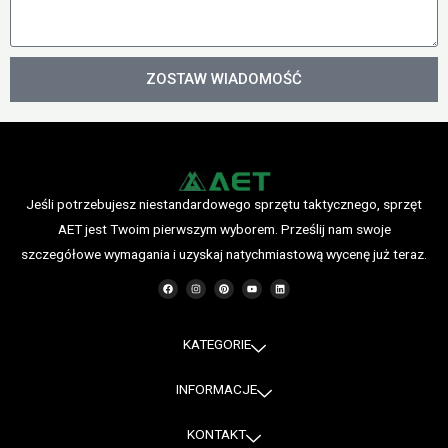
n
a
l
d
u
o
b
ZOSTAW WIADOMOŚĆ
m
W
o
h
ś
a
ć
t
s
Jeśli potrzebujesz niestandardowego sprzętu taktycznego, sprzęt
A
AET jest Twoim pierwszym wyborem. Prześlij nam swoje
p
szczegółowe wymagania i uzyskaj natychmiastową wycenę już teraz.
p
F
I
P
Y
L
a
n
i
o
i
c
s
n
u
n
e
t
t
T
k
b
a
e
u
e
o
g
r
b
d
o
r
e
e
i
KATEGORIE
k
a
s
n
m
t
INFORMACJE
KONTAKT