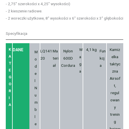
- 2,75″ szerokości x 4,25″ wysokości)
- 2 kieszenie radiowe.
- 2 woreczki użytkowe, 8″ wysokości x 6″ szerokości x 3″ głębokości
Specyfikacja
K
W
4,1 kg
Kamiz
DANE
LQ141
Ma
Nylon
Fun
M
A
a
elka
20
teri
600D
kcj
o
T
g
taktyc
ał
Cordura
a
d
E
a
zna
e
G
Airsof
l
O
t,
N
R
regul
u
I
owan
m
A
y
b
trenin
l
g
e
bojow