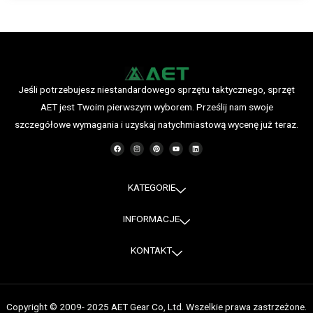
Jeśli potrzebujesz niestandardowego sprzętu taktycznego, sprzęt
AET jest Twoim pierwszym wyborem. Prześlij nam swoje
szczegółowe wymagania i uzyskaj natychmiastową wycenę już teraz.
F
I
P
Y
L
a
n
i
o
i
c
s
n
u
n
e
t
t
T
k
b
a
e
u
e
o
g
r
b
d
o
r
e
e
i
KATEGORIE
k
a
s
n
m
t
INFORMACJE
KONTAKT
Copyright © 2009- 2025 AET Gear Co, Ltd. Wszelkie prawa zastrzeżone.