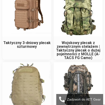
Taktyczny 3-dniowy plecak
Wojskowy plecak z
szturmowy
zewnętrznym stelażem |
Taktyczny plecak o dużej
pojemności z MOLLE (A-
TACS FG Camo)
Zadzwoń do AET Gear