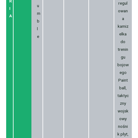
R
regul
u
I
owan
m
A
a
b
kamiz
l
elka
e
do
trenin
gu
bojow
ego
Paint
ball,
taktyc
zny
wojsk
owy
nośni
k płyt,