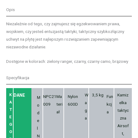
Opis
Niezależnie od tego, czy zajmujesz się egzekwowaniem prawa,
wojskiem, czy jesteś entuzjastą taktyki, taktyczny szybkozłączny
uchwyt na płytę jest najlepszym rozwiązaniem zapewniającym
niezawodne działanie.
Dostępne w kolorach: zielony ranger, czarny, czarny camo, brązowy
Specyfikacja
K
W
3,5 kg
Kamiz
DANE
NPC21
Ma
Nylon
Fun
M
A
a
elka
009
teri
600D
kcj
o
T
g
taktyc
ał
a
d
E
a
zna
e
G
Airsof
l
O
t,
N