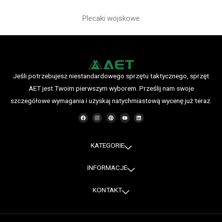
Plecaki wojskowe
Jeśli potrzebujesz niestandardowego sprzętu taktycznego, sprzęt
AET jest Twoim pierwszym wyborem. Prześlij nam swoje
szczegółowe wymagania i uzyskaj natychmiastową wycenę już teraz.
F
I
P
Y
L
a
n
i
o
i
c
s
n
u
n
e
t
t
T
k
b
a
e
u
e
o
g
r
b
d
o
r
e
e
i
KATEGORIE
k
a
s
n
m
t
INFORMACJE
KONTAKT