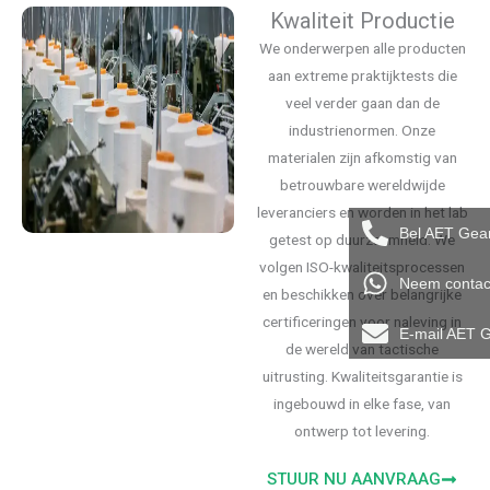
Kwaliteit Productie
We onderwerpen alle producten
aan extreme praktijktests die
veel verder gaan dan de
industrienormen. Onze
materialen zijn afkomstig van
betrouwbare wereldwijde
leveranciers en worden in het lab
Bel AET Gea
getest op duurzaamheid. We
volgen ISO-kwaliteitsprocessen
Neem contac
en beschikken over belangrijke
certificeringen voor naleving in
E-mail AET 
de wereld van tactische
uitrusting. Kwaliteitsgarantie is
ingebouwd in elke fase, van
ontwerp tot levering.
STUUR NU AANVRAAG