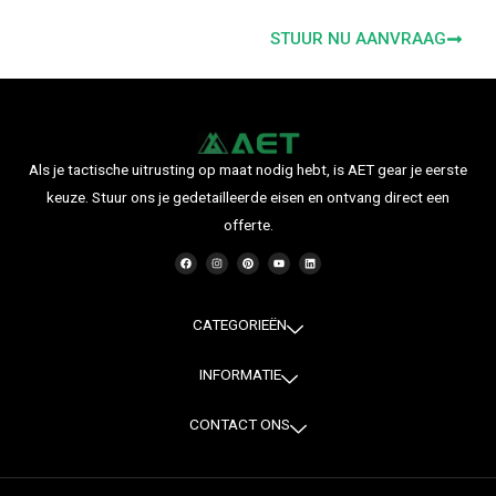
STUUR NU AANVRAAG
Als je tactische uitrusting op maat nodig hebt, is AET gear je eerste
keuze. Stuur ons je gedetailleerde eisen en ontvang direct een
offerte.
F
I
P
Y
L
a
n
i
o
i
c
s
n
u
n
e
t
t
t
k
b
a
e
u
e
o
g
r
b
d
o
r
e
e
i
CATEGORIEËN
k
a
s
n
m
t
INFORMATIE
CONTACT ONS