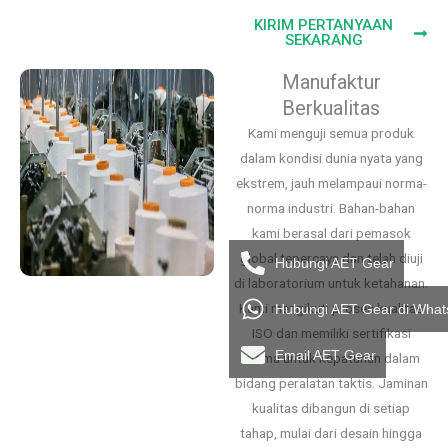
KIRIM PERTANYAAN
SEKARANG
Manufaktur
Berkualitas
Kami menguji semua produk
dalam kondisi dunia nyata yang
ekstrem, jauh melampaui norma-
norma industri. Bahan-bahan
kami berasal dari pemasok
global tepercaya dan telah diuji
Hubungi AET Gear
di laboratorium untuk ketahanan.
Kami mengikuti proses kualitas
Hubungi AET Gear di Wha
ISO dan memiliki sertifikasi
Email AET Gear
utama untuk kepatuhan dalam
bidang peralatan taktis. Jaminan
kualitas dibangun di setiap
tahap, mulai dari desain hingga