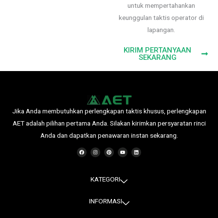
untuk mempertahankan
keunggulan taktis operator di
lapangan.
KIRIM PERTANYAAN
SEKARANG
Jika Anda membutuhkan perlengkapan taktis khusus, perlengkapan
AET adalah pilihan pertama Anda. Silakan kirimkan persyaratan rinci
Anda dan dapatkan penawaran instan sekarang.
F
I
P
Y
L
a
n
i
o
i
c
s
n
u
n
e
t
t
t
k
b
a
e
u
e
o
g
r
b
d
o
r
e
e
i
KATEGORI
k
a
s
n
m
t
INFORMASI