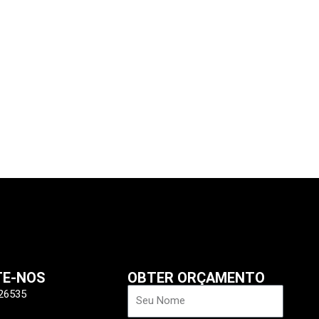
xt
TE-NOS
OBTER ORÇAMENTO
Nome
26535