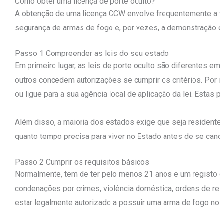
Como obter uma licença de porte oculto?
A obtenção de uma licença CCW envolve frequentemente a v
segurança de armas de fogo e, por vezes, a demonstração de
Passo 1 Compreender as leis do seu estado
Em primeiro lugar, as leis de porte oculto são diferentes 
outros concedem autorizações se cumprir os critérios. Por 
ou ligue para a sua agência local de aplicação da lei. Esta
Além disso, a maioria dos estados exige que seja residente
quanto tempo precisa para viver no Estado antes de se cand
Passo 2 Cumprir os requisitos básicos
Normalmente, tem de ter pelo menos 21 anos e um registo cr
condenações por crimes, violência doméstica, ordens de r
estar legalmente autorizado a possuir uma arma de fogo no