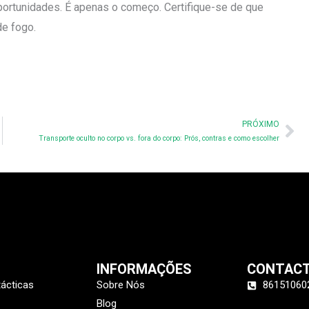
portunidades. É apenas o começo. Certifique-se de que
de fogo.
Ne
PRÓXIMO
Transporte oculto no corpo vs. fora do corpo: Prós, contras e como escolher
INFORMAÇÕES
CONTAC
tácticas
Sobre Nós
86151060
Blog