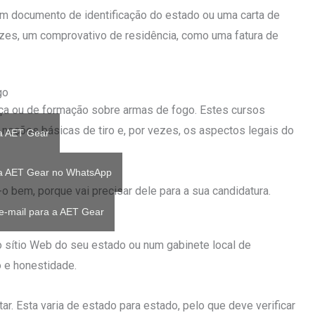
um documento de identificação do estado ou uma carta de
ezes, um comprovativo de residência, como uma fatura de
go
ça ou de formação sobre armas de fogo. Estes cursos
oções básicas de tiro e, por vezes, os aspectos legais do
a AET Gear
 a AET Gear no WhatsApp
-o bem, porque vai precisar dele para a sua candidatura.
e-mail para a AET Gear
o sítio Web do seu estado ou num gabinete local de
o e honestidade.
r. Esta varia de estado para estado, pelo que deve verificar