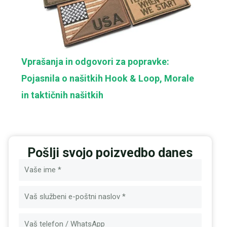
Vprašanja in odgovori za popravke:
Pojasnila o našitkih Hook & Loop, Morale
in taktičnih našitkih
Pošlji svojo poizvedbo danes
Ime
E-
pošta
Sporočilo