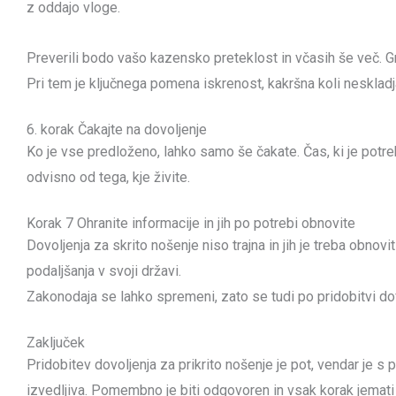
z oddajo vloge.
Preverili bodo vašo kazensko preteklost in včasih še več. Gr
Pri tem je ključnega pomena iskrenost, kakršna koli neskladj
6. korak Čakajte na dovoljenje
Ko je vse predloženo, lahko samo še čakate. Čas, ki je potre
odvisno od tega, kje živite.
Korak 7 Ohranite informacije in jih po potrebi obnovite
Dovoljenja za skrito nošenje niso trajna in jih je treba obno
podaljšanja v svoji državi.
Zakonodaja se lahko spremeni, zato se tudi po pridobitvi dov
Zaključek
Pridobitev dovoljenja za prikrito nošenje je pot, vendar je s 
izvedljiva. Pomembno je biti odgovoren in vsak korak jemati 