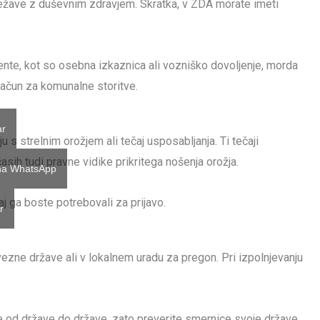
i težave z duševnim zdravjem. Skratka, v ZDA morate imeti
te, kot so osebna izkaznica ali vozniško dovoljenje, morda
r račun za komunalne storitve.
ar
u s strelnim orožjem ali tečaj usposabljanja. Ti tečaji
asih tudi pravne vidike prikritega nošenja orožja.
 na WhatsApp
aj ga boste potrebovali za prijavo.
r
zne države ali v lokalnem uradu za pregon. Pri izpolnjevanju
uje od države do države, zato preverite smernice svoje države,