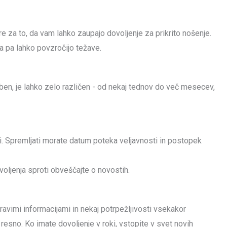
e za to, da vam lahko zaupajo dovoljenje za prikrito nošenje.
a pa lahko povzročijo težave.
ben, je lahko zelo različen - od nekaj tednov do več mesecev,
viti. Spremljati morate datum poteka veljavnosti in postopek
oljenja sproti obveščajte o novostih.
pravimi informacijami in nekaj potrpežljivosti vsekakor
resno. Ko imate dovoljenje v roki, vstopite v svet novih