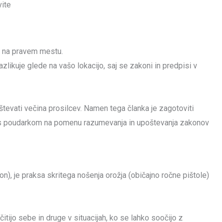
vite
te na pravem mestu.
azlikuje glede na vašo lokacijo, saj se zakoni in predpisi v
oštevati večina prosilcev. Namen tega članka je zagotoviti
je s poudarkom na pomenu razumevanja in upoštevanja zakonov
, je praksa skritega nošenja orožja (običajno ročne pištole)
tijo sebe in druge v situacijah, ko se lahko soočijo z