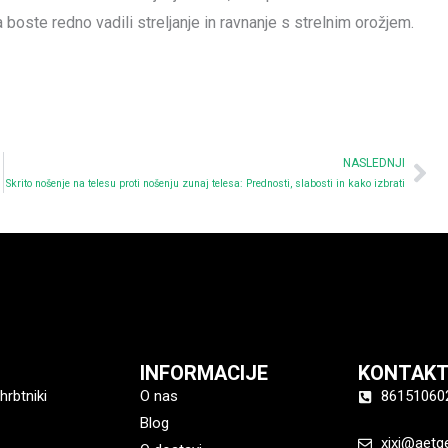
 boste redno vadili streljanje in ravnanje s strelnim orožjem.
Ne
NASLEDNJI
Skrito nošenje na telesu proti nošenju zunaj telesa: Prednosti, slabosti in kako izbrati
INFORMACIJE
KONTAKT
hrbtniki
O nas
86151060
Blog
xixi@aetg