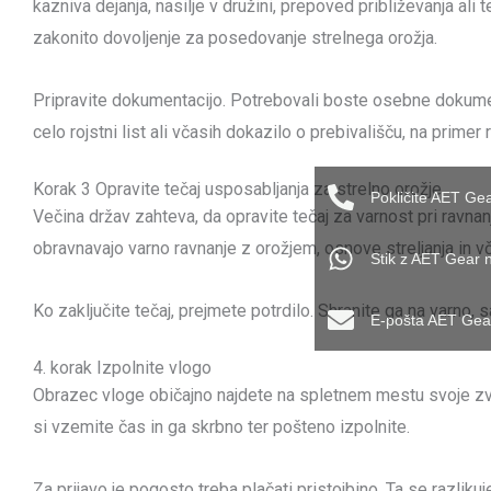
kazniva dejanja, nasilje v družini, prepoved približevanja al
zakonito dovoljenje za posedovanje strelnega orožja.
Pripravite dokumentacijo. Potrebovali boste osebne dokumen
celo rojstni list ali včasih dokazilo o prebivališču, na prime
Korak 3 Opravite tečaj usposabljanja za strelno orožje
Pokličite AET Ge
Večina držav zahteva, da opravite tečaj za varnost pri ravnanj
obravnavajo varno ravnanje z orožjem, osnove streljanja in vč
Stik z AET Gear
Ko zaključite tečaj, prejmete potrdilo. Shranite ga na varno, s
E-pošta AET Gea
4. korak Izpolnite vlogo
Obrazec vloge običajno najdete na spletnem mestu svoje zve
si vzemite čas in ga skrbno ter pošteno izpolnite.
Za prijavo je pogosto treba plačati pristojbino. Ta se razlik