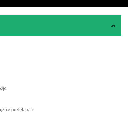
ožje
rjanje preteklosti