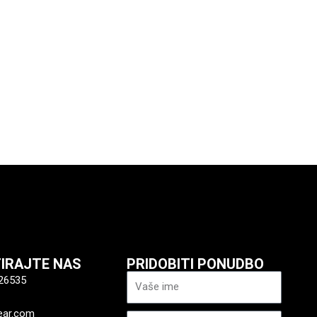
xt
IRAJTE NAS
PRIDOBITI PONUDBO
Ime
26535
ear.com