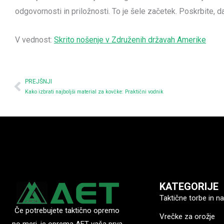
odgovornosti in priložnosti. To je šele začetek. Poskrbite, da
V vednost:
Skrito nošenje v Združenih državah Amerike
Prev
PREJŠNJI
Kako izbrati najboljši material za kovčke: Praktični vodnik
KATEGORIJE
Taktične torbe in na
Če potrebujete taktično opremo
Vrečke za orožje