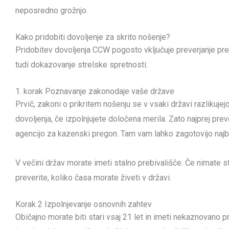
neposredno grožnjo.
Kako pridobiti dovoljenje za skrito nošenje?
Pridobitev dovoljenja CCW pogosto vključuje preverjanje pret
tudi dokazovanje strelske spretnosti.
1. korak Poznavanje zakonodaje vaše države
Prvič, zakoni o prikritem nošenju se v vsaki državi razlikuje
dovoljenja, če izpolnjujete določena merila. Zato najprej prev
agencijo za kazenski pregon. Tam vam lahko zagotovijo najbol
V večini držav morate imeti stalno prebivališče. Če nimate sta
preverite, koliko časa morate živeti v državi.
Korak 2 Izpolnjevanje osnovnih zahtev
Običajno morate biti stari vsaj 21 let in imeti nekaznovano pre