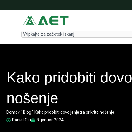
Skip
to
content
Search
Kako pridobiti dovol
nošenje
Domov
"
Blog
"
Kako pridobiti dovoljenje za prikrito nošenje
Daniel Qiu
8. januar 2024