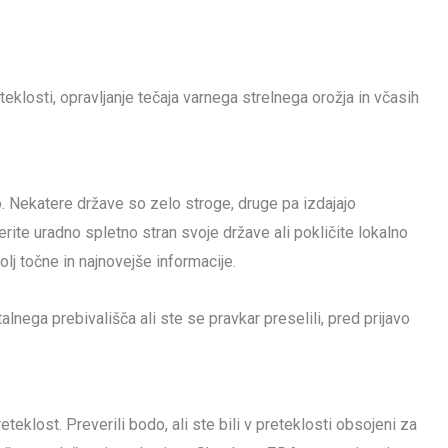
eklosti, opravljanje tečaja varnega strelnega orožja in včasih
jo. Nekatere države so zelo stroge, druge pa izdajajo
erite uradno spletno stran svoje države ali pokličite lokalno
j točne in najnovejše informacije.
lnega prebivališča ali ste se pravkar preselili, pred prijavo
teklost. Preverili bodo, ali ste bili v preteklosti obsojeni za