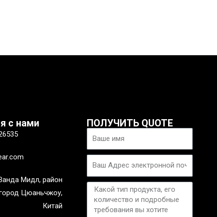
я с нами
ПОЛУЧИТЬ QUOTE
Имя
26535
ear.com
Электронная
почта
Ванда Мидл, район
Сообщение
 город Цюаньчжоу,
Китай