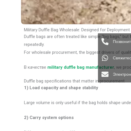
Military Duffle Bag Wholesale: Designed for Deploymen
Duffle bags are often treated like simple “big bags,” but
Позвонит
repeatedly.
For wholesale procurement, the biggest drivers of quality
Свяжитес
В качестве
military duffle bag manufacturer
, we pro
Электрон
Duffle bag specifications that matter in procurement
1) Load capacity and shape stability
Large volume is only useful if the bag holds shape under
2) Carry system options