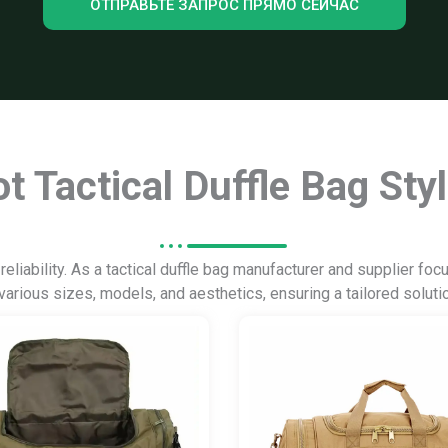
ОТПРАВЬТЕ ЗАПРОС ПРЯМО СЕЙЧАС
t Tactical Duffle Bag Sty
eliability. As a tactical duffle bag manufacturer and supplier fo
 various sizes, models, and aesthetics, ensuring a tailored soluti