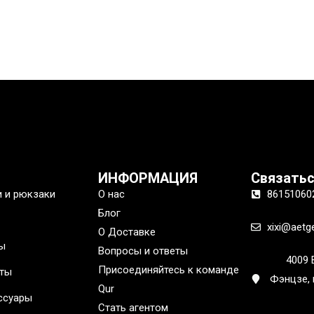
ИНФОРМАЦИЯ
Связатьс
и и рюкзаки
О нас
86151060
Блог
xixi@aetg
О Доставке
ы
Вопросы и ответы
4009 
Присоединяйтесь к команде
еты
Фэнцзе,
Qur
ссуары
Стать агентом