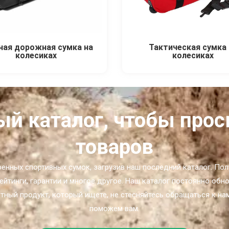
ная дорожная сумка на
Тактическая сумка 
колесиках
колесиках
ый каталог, чтобы про
товаров
нных спортивных сумок, загрузив наш последний каталог. Пол
ейтинги, гарантии и многое другое. Наш каталог постоянно об
тный продукт, который ищете, не стесняйтесь обращаться к на
поможем вам.