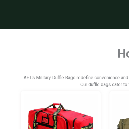
Ho
AET's Military Duffle Bags redefine convenience and r
Our duffle bags cater to