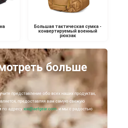
на
Большая тактическая сумка -
конвертируемый военный
рюкзак
смотреть больше
учите представление обо всех наших продуктах,
новляется, предоставляя вам самую свежую
м по адресу
xixi@aetgear.com
, и мы с радостью