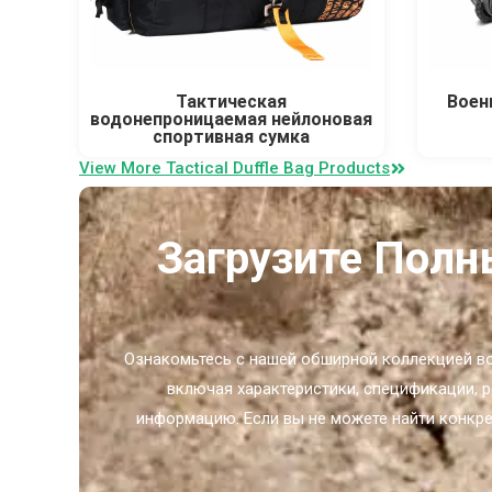
Тактическая
Воен
водонепроницаемая нейлоновая
спортивная сумка
View More Tactical Duffle Bag Products
Загрузите Полн
Ознакомьтесь с нашей обширной коллекцией вое
включая характеристики, спецификации, р
информацию. Если вы не можете найти конкре