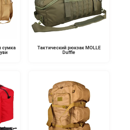
я сумка
Тактический рюкзак MOLLE
уви
Duffle