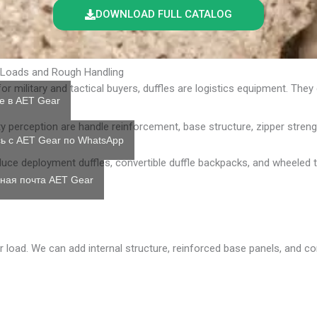
DOWNLOAD FULL CATALOG
t Loads and Rough Handling
 for military and tactical buyers, duffles are logistics equipment. Th
е в AET Gear
 perception are handle reinforcement, base structure, zipper strength
ь с AET Gear по WhatsApp
duce deployment duffles, convertible duffle backpacks, and wheeled ta
ная почта AET Gear
 load. We can add internal structure, reinforced base panels, and cor