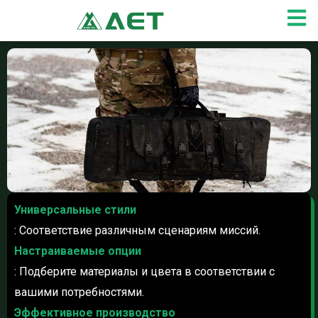
Перейти
к
содержимому
Универсальные стили
: Соответствие различным сценариям миссий.
Настраиваемые опции
: Подберите материалы и цвета в соответствии с
вашими потребностями.
Эффективное производство