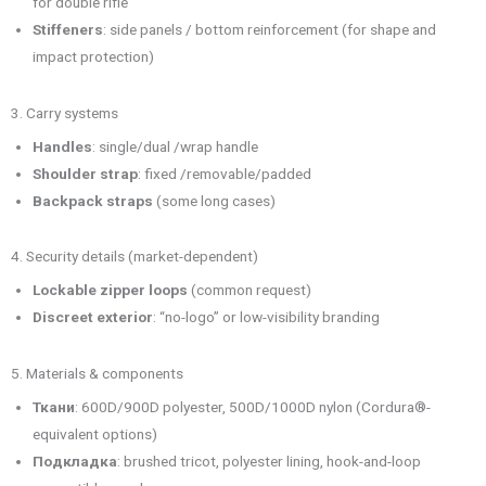
for double rifle
Stiffeners
: side panels / bottom reinforcement (for shape and
impact protection)
3. Carry systems
Handles
: single/dual /wrap handle
Shoulder strap
: fixed /removable/padded
Backpack straps
(some long cases)
4. Security details (market-dependent)
Lockable zipper loops
(common request)
Discreet exterior
: “no-logo” or low-visibility branding
5. Materials & components
Ткани
: 600D/900D polyester, 500D/1000D nylon (Cordura®-
equivalent options)
Подкладка
: brushed tricot, polyester lining, hook-and-loop