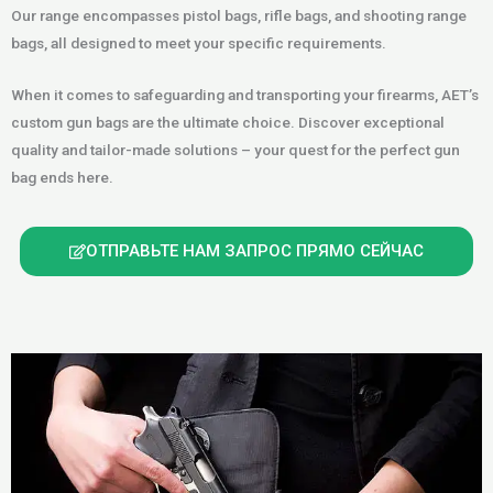
Our range encompasses pistol bags, rifle bags, and shooting range
bags, all designed to meet your specific requirements.
When it comes to safeguarding and transporting your firearms, AET’s
custom gun bags are the ultimate choice. Discover exceptional
quality and tailor-made solutions – your quest for the perfect gun
bag ends here.
ОТПРАВЬТЕ НАМ ЗАПРОС ПРЯМО СЕЙЧАС