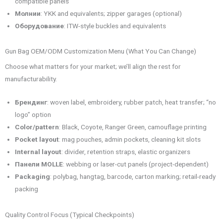
compatible panels
Молнии
: YKK and equivalents; zipper garages (optional)
Оборудование
: ITW-style buckles and equivalents
Gun Bag OEM/ODM Customization Menu (What You Can Change)
Choose what matters for your market; we’ll align the rest for
manufacturability.
Брендинг
: woven label, embroidery, rubber patch, heat transfer; “no
logo” option
Color/pattern
: Black, Coyote, Ranger Green, camouflage printing
Pocket layout
: mag pouches, admin pockets, cleaning kit slots
Internal layout
: divider, retention straps, elastic organizers
Панели MOLLE
: webbing or laser-cut panels (project-dependent)
Packaging
: polybag, hangtag, barcode, carton marking; retail-ready
packing
Quality Control Focus (Typical Checkpoints)