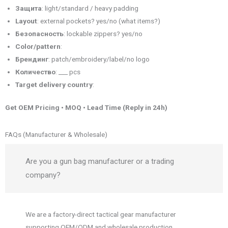
Защита
: light/standard / heavy padding
Layout
: external pockets? yes/no (what items?)
Безопасность
: lockable zippers? yes/no
Color/pattern
:
Брендинг
: patch/embroidery/label/no logo
Количество
: ___ pcs
Target delivery country
:
Get OEM Pricing • MOQ • Lead Time (Reply in 24h)
FAQs (Manufacturer & Wholesale)
Are you a gun bag manufacturer or a trading
company?
We are a factory-direct tactical gear manufacturer
supporting OEM/ODM and wholesale production.