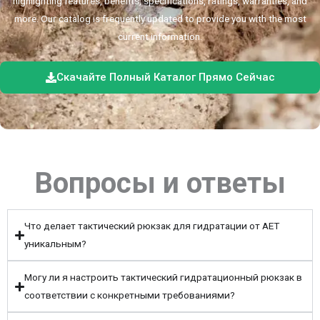
highlighting features, benefits, specifications, ratings, warranties, and
more. Our catalog is frequently updated to provide you with the most
current information.
Скачайте Полный Каталог Прямо Сейчас
Вопросы и ответы
Что делает тактический рюкзак для гидратации от AET
уникальным?
Могу ли я настроить тактический гидратационный рюкзак в
соответствии с конкретными требованиями?