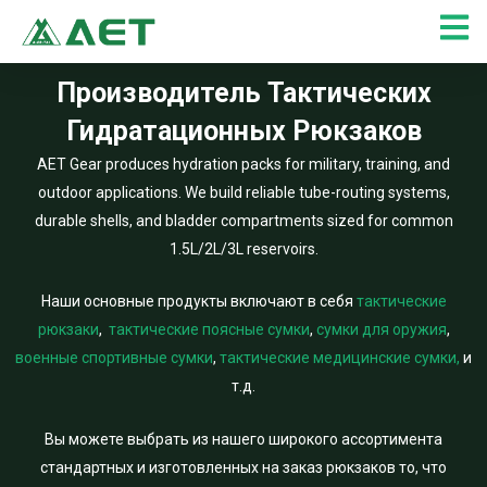
Перейти
к
содержимому
Производитель Тактических
Гидратационных Рюкзаков
AET Gear produces hydration packs for military, training, and
outdoor applications. We build reliable tube-routing systems,
durable shells, and bladder compartments sized for common
1.5L/2L/3L reservoirs.
Наши основные продукты включают в себя
тактические
рюкзаки
,
тактические поясные сумки
,
сумки для оружия
,
военные спортивные сумки
,
тактические медицинские сумки,
и
т.д.
Вы можете выбрать из нашего широкого ассортимента
стандартных и изготовленных на заказ рюкзаков то, что