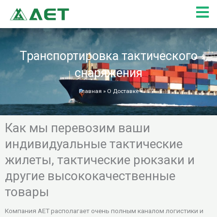
Перейти
к
содержимому
Транспортировка тактического
снаряжения
Главная
»
О Доставке
Как мы перевозим ваши
индивидуальные тактические
жилеты, тактические рюкзаки и
другие высококачественные
товары
Компания AET располагает очень полным каналом логистики и