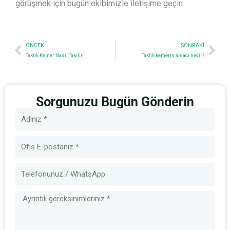
görüşmek için bugün ekibimizle iletişime geçin.
Prev
Nex
ÖNCEKI
SONRAKI
Taktik Kemer Nasıl Takılır
Taktik kemerin amacı nedir?
Sorgunuzu Bugün Gönderin
İsim
E-
posta
Mesaj