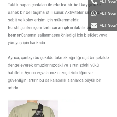
AET Gear'
Taktik sapan çantaları ile
ekstra bir bel kayışı
size
esnek bir bel taşıma stili sunar. Aktiviteler sırasında
AET Gear i
sabit ve kolay erişim için mükemmeldir.
AET Gear'
Bu stil şunları içerir
beli saran çıkarılabilir bir
kemer
Çantanın sallanmasını önlediği için bisiklet veya
yürüyüş için harikadır.
Ayrıca, çantayı bu şekilde takmak ağırlığı eşit bir şekilde
dengeleyerek omuzlarınızdaki ve sırtınızdaki yükü
hafifletir. Ayrıca eşyalarınızın erişilebilirliğini ve
güvenliğini artırır, bu da kalabalık alanlarda büyük bir
artıdır.