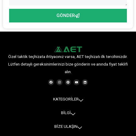
GÖNDER
Özel taktik teçhizata ihtiyacınız varsa, AET teçhizatı ilk tercihinizdir.
Lütfen detaylı gereksinimlerinizi bize gönderin ve anında fiyat teklifi
alın.
F
I
P
Y
L
a
n
i
o
i
c
s
n
u
n
e
t
t
t
k
b
a
e
u
e
o
g
r
b
d
o
r
e
e
i
KATEGORİLER
k
a
s
n
m
t
BİLGİ
BİZE ULAŞIN