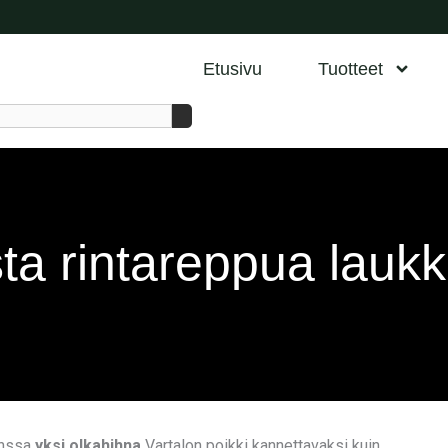
Etusivu
Tuotteet
sta rintareppua lauk
anssa
yksi olkahihna
Vartalon poikki kannettavaksi kuin