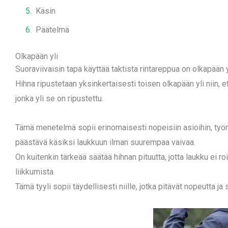
Käsin
Päätelmä
Olkapään yli
Suoraviivaisin tapa käyttää taktista rintareppua on olkapään y
Hihna ripustetaan yksinkertaisesti toisen olkapään yli niin, 
jonka yli se on ripustettu.
Tämä menetelmä sopii erinomaisesti nopeisiin asioihin, työm
päästävä käsiksi laukkuun ilman suurempaa vaivaa.
On kuitenkin tärkeää säätää hihnan pituutta, jotta laukku ei ro
liikkumista.
Tämä tyyli sopii täydellisesti niille, jotka pitävät nopeutta ja