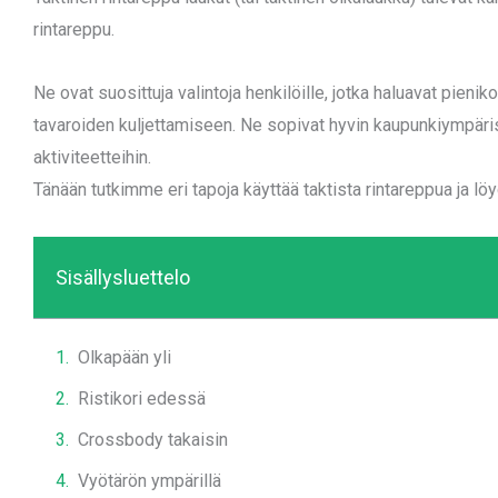
rintareppu.
Ne ovat suosittuja valintoja henkilöille, jotka haluavat pieni
tavaroiden kuljettamiseen. Ne sopivat hyvin kaupunkiympärist
aktiviteetteihin.
Tänään tutkimme eri tapoja käyttää taktista rintareppua ja lö
Sisällysluettelo
Olkapään yli
Ristikori edessä
Crossbody takaisin
Vyötärön ympärillä