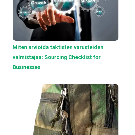
Miten arvioida taktisten varusteiden
valmistajaa: Sourcing Checklist for
Businesses