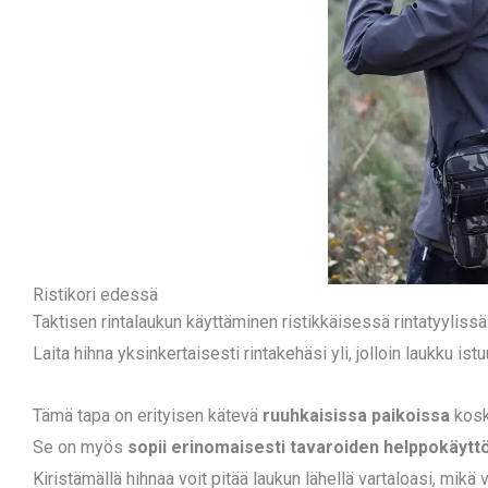
Ristikori edessä
Taktisen rintalaukun käyttäminen ristikkäisessä rintatyylissä
Laita hihna yksinkertaisesti rintakehäsi yli, jolloin laukku ist
Tämä tapa on erityisen kätevä
ruuhkaisissa paikoissa
koska
Se on myös
sopii erinomaisesti tavaroiden helppokäytt
Kiristämällä hihnaa voit pitää laukun lähellä vartaloasi, mikä 