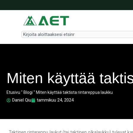
Siirry
sisältöön
Search
Miten käyttää takti
Etusivu
"
Blogi
"
Miten käyttää taktista rintareppua laukku
Daniel Qiu
tammikuu 24, 2024
Taktinen rintareppu laukut (tai taktinen olkalaukku) tulevat k