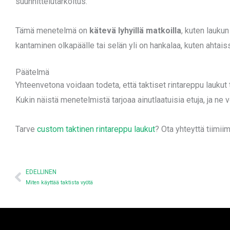
suunnittelutarkoitus.
Tämä menetelmä on
kätevä lyhyillä matkoilla
, kuten laukun
kantaminen olkapäälle tai selän yli on hankalaa, kuten ahtais
Päätelmä
Yhteenvetona voidaan todeta, että taktiset rintareppu laukut ta
Kukin näistä menetelmistä tarjoaa ainutlaatuisia etuja, ja ne 
Tarve
custom taktinen rintareppu laukut
? Ota yhteyttä tiimi
Edellinen
EDELLINEN
Miten käyttää taktista vyötä