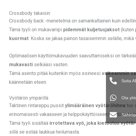
Crossbody takaisin
Crossbody back -menetelmä on samankaltainen kuin edelline
Tämä tyyli on mukavampi
pidemmät kuljetusjaksot
(kuten p
kuormat
. Koska se jakaa painon tasaisemmin selälle, mikä 
Optimaalisen käyttömukavuuden saavuttamiseksi on tärkeää s
mukavasti
selkääsi vasten.
Tämä asento pitää kuitenkin myös esineesi
vaikeammin sa
Soita A
käännetään eteen.
Vyötärön ympärillä
Ota yht
Taktinen rintareppu pussit
ylimääräinen vyötäröhihna
tuo s
erinomaisesti vakaaseen ja helppokäyttöiseen käyttöön toim
Sähköp
Tämä tyyli sisältää
irrotettava vyö, joka kietoutuu vyötär
sillä se estää laukkua heilumasta.