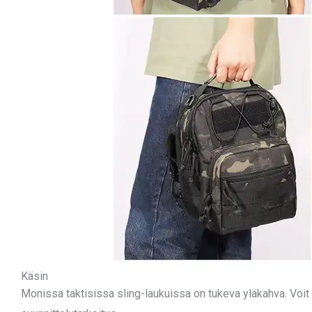
Käsin
Monissa taktisissa sling-laukuissa on tukeva yläkahva. Voit 