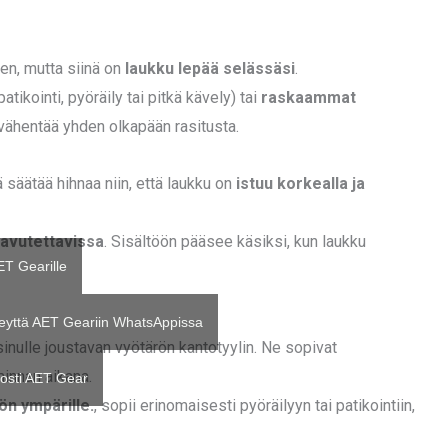
n, mutta siinä on
laukku lepää selässäsi
.
atikointi, pyöräily tai pitkä kävely) tai
raskaammat
vähentää yhden olkapään rasitusta.
äätää hihnaa niin, että laukku on
istuu korkealla ja
avutettavissa
. Sisältöön pääsee käsiksi, kun laukku
ET Gearille
eyttä AET Geariin WhatsAppissa
inulle joustavan vyötärön kantotyylin. Ne sopivat
innan aikana.
osti AET Gear
ön ympärille.
, sopii erinomaisesti pyöräilyyn tai patikointiin,