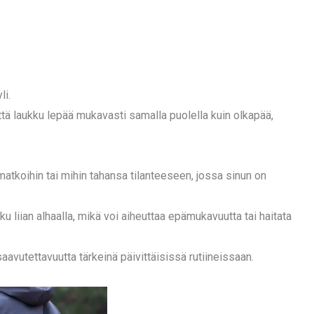
li.
että laukku lepää mukavasti samalla puolella kuin olkapää,
atkoihin tai mihin tahansa tilanteeseen, jossa sinun on
iku liian alhaalla, mikä voi aiheuttaa epämukavuutta tai haitata
 saavutettavuutta tärkeinä päivittäisissä rutiineissaan.