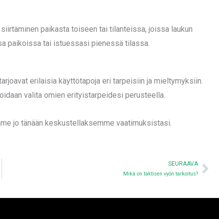
 siirtäminen paikasta toiseen tai tilanteissa, joissa laukun
sa paikoissa tai istuessasi pienessä tilassa.
rjoavat erilaisia käyttötapoja eri tarpeisiin ja mieltymyksiin.
voidaan valita omien erityistarpeidesi perusteella.
imme jo tänään keskustellaksemme vaatimuksistasi.
Ne
SEURAAVA
Mikä on taktisen vyön tarkoitus?