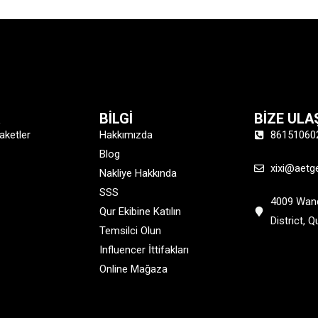
R
BİLGİ
BİZE ULA
aketler
Hakkımızda
86151060
Blog
xixi@aetg
Nakliye Hakkında
SSS
4009 Wand
Qur Ekibine Katılın
District, 
Temsilci Olun
Influencer İttifakları
Online Mağaza