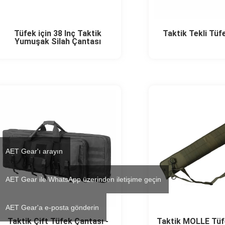
Tüfek için 38 İnç Taktik
Taktik Tekli Tüf
Yumuşak Silah Çantası
AET Gear'ı arayın
AET Gear ile WhatsApp üzerinden iletişime geçin
AET Gear'a e-posta gönderin
Taktik Çift Tüfek Çantası -
Taktik MOLLE Tüfe