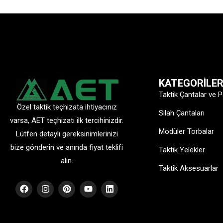
KATEGORİLE
Taktik Çantalar ve P
Özel taktik teçhizata ihtiyacınız
Silah Çantaları
varsa, AET teçhizatı ilk tercihinizdir.
Modüler Torbalar
Lütfen detaylı gereksinimlerinizi
bize gönderin ve anında fiyat teklifi
Taktik Yelekler
alın.
Taktik Aksesuarlar
F
I
P
Y
L
a
n
i
o
i
c
s
n
u
n
e
t
t
t
k
b
a
e
u
e