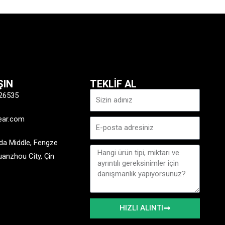
ŞIN
TEKLİF AL
İsim
26535
ear.com
E-
posta
a Middle, Fengze
Mesaj
Quanzhou City, Çin
HIZLI ALINTI