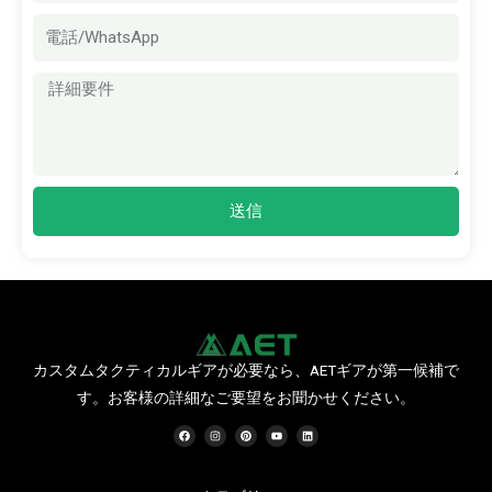
メ
ー
ル
メ
ッ
セ
ー
ジ
送信
カスタムタクティカルギアが必要なら、AETギアが第一候補で
す。お客様の詳細なご要望をお聞かせください。
フ
イ
ピ
Y
リ
ェ
ン
ン
o
ン
イ
ス
タ
u
ク
ス
タ
レ
t
ト
ブ
グ
ス
u
イ
ッ
ラ
ト
b
ン