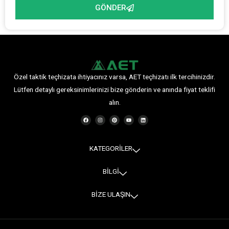
GÖNDER
Özel taktik teçhizata ihtiyacınız varsa, AET teçhizatı ilk tercihinizdir.
Lütfen detaylı gereksinimlerinizi bize gönderin ve anında fiyat teklifi
alın.
F
I
P
Y
L
a
n
i
o
i
c
s
n
u
n
e
t
t
t
k
b
a
e
u
e
o
g
r
b
d
o
r
e
e
i
KATEGORİLER
k
a
s
n
m
t
BİLGİ
BİZE ULAŞIN