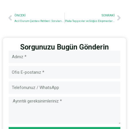
Prev
Nex
ÖNCEKI
SONRAKI
Acil Durum Çantası Rehberi: Sorularınız Yanıtlandı
Plaka Taşıyıcılar ve Göğüs Ekipmanları: Farklar Nelerdir
Sorgunuzu Bugün Gönderin
İsim
E-
posta
Mesaj