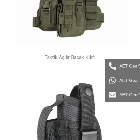
Taktik Açılır Bacak Kılıfı
AET Gear'
AET Gear i
AET Gear'