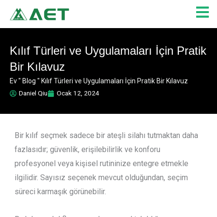
İçeriğe
atla
Kılıf Türleri ve Uygulamaları İçin Pratik
Bir Kılavuz
Ev
"
Blog
"
Kılıf Türleri ve Uygulamaları İçin Pratik Bir Kılavuz
Daniel Qiu
Ocak 12, 2024
Bir kılıf seçmek sadece bir ateşli silahı tutmaktan daha
fazlasıdır; güvenlik, erişilebilirlik ve konforu
profesyonel veya kişisel rutininize entegre etmekle
ilgilidir. Sayısız seçenek mevcut olduğundan, seçim
süreci karmaşık görünebilir.