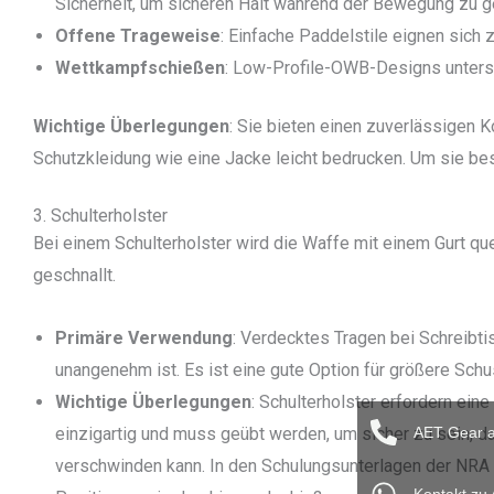
Sicherheit, um sicheren Halt während der Bewegung zu g
Offene Trageweise
: Einfache Paddelstile eignen sich 
Wettkampfschießen
: Low-Profile-OWB-Designs unters
Wichtige Überlegungen
: Sie bieten einen zuverlässigen K
Schutzkleidung wie eine Jacke leicht bedrucken. Um sie bes
3. Schulterholster
Bei einem Schulterholster wird die Waffe mit einem Gurt qu
geschnallt.
Primäre Verwendung
: Verdecktes Tragen bei Schreibt
unangenehm ist. Es ist eine gute Option für größere Sch
Wichtige Überlegungen
: Schulterholster erfordern ei
einzigartig und muss geübt werden, um sicher zu sein, 
AET Gear a
verschwinden kann. In den Schulungsunterlagen der NRA 