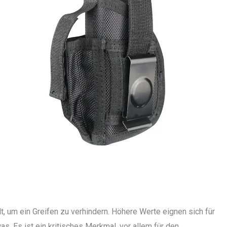
t, um ein Greifen zu verhindern. Höhere Werte eignen sich für
s. Es ist ein kritisches Merkmal, vor allem für den