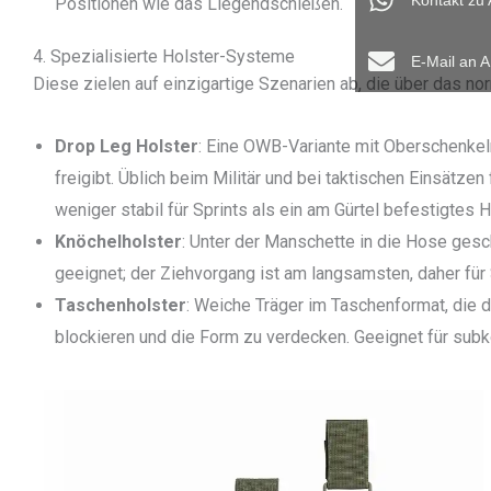
Kontakt zu
Positionen wie das Liegendschießen.
4. Spezialisierte Holster-Systeme
E-Mail an 
Diese zielen auf einzigartige Szenarien ab, die über das n
Drop Leg Holster
: Eine OWB-Variante mit Oberschenkel
freigibt. Üblich beim Militär und bei taktischen Einsätzen 
weniger stabil für Sprints als ein am Gürtel befestigtes H
Knöchelholster
: Unter der Manschette in die Hose gesch
geeignet; der Ziehvorgang ist am langsamsten, daher für
Taschenholster
: Weiche Träger im Taschenformat, die
blockieren und die Form zu verdecken. Geeignet für subk