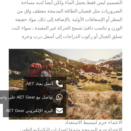
التصميم ليس فقط يحمل الماء ولكن أيضا لديه مساحة
الضروريات مثل قضبان الطاقة المدمجة معطف واق من
المطر أو الإسعافات الأولية. بالإضافة إلى ذلك, مواد خفيفة
الوزن و تناسب دافئ تسمح الحركة غير المقيدة ، سواء كنت
تسلق الجبال أو ركوب الدراجات إلى أسفل درب وعرة.
اتصل بعتاد AET
تواصل مع AET Gear على واتساب
البريد الإلكتروني AET Gear
الاعتداء حزم لتبسيط الاستعداد
الاعتداء حزم المدمجة وتنوعا إصدارات التكتيكية الظهر,