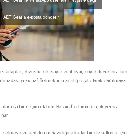
AET Gear ile WhatsApp üzerinden iletişime geçin
AET Gear'a e-posta gönderin
ders kitapları, dizüstü bilgisayar ve ihtiyaç duyabileceğiniz tüm
rtınızdaki yükü hafifletmek için ağırlığı eşit olarak dağıtmaya
ntası iyi bir seçim olabilir. Bir sınıf ortamında çok yersiz
unar.
p gelmeye ve acil durum hazırlığına kadar bir dizi etkinlik için