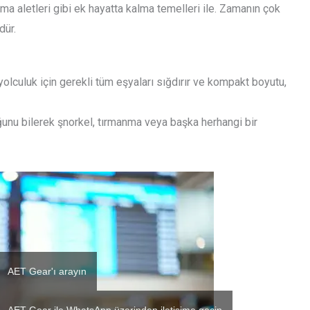
kma aletleri gibi ek hayatta kalma temelleri ile. Zamanın çok
dür.
 yolculuk için gerekli tüm eşyaları sığdırır ve kompakt boyutu,
ğunu bilerek şnorkel, tırmanma veya başka herhangi bir
AET Gear'ı arayın