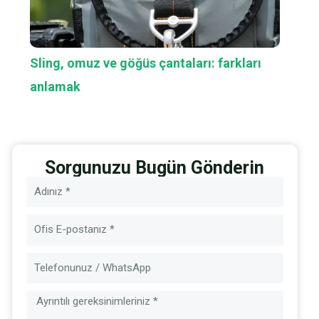
Sling, omuz ve göğüs çantaları: farkları
anlamak
Sorgunuzu Bugün Gönderin
İsim
E-
posta
Mesaj