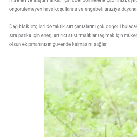
filtreleri ve atıştırmalıklar için özel bölmelerle çadırınızı, u
öngörülemeyen hava koşullarına ve engebeli araziye dayanac
Dağ bisikletçileri de taktik sırt çantalarını çok değerli bulac
sıra patika için enerji artırıcı atıştırmalıklar taşımak için 
olsun ekipmanınızın güvende kalmasını sağlar.