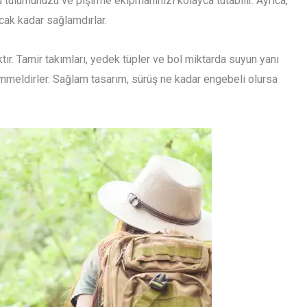
yku tulumunuzu ve pişirme ekipmanınızı kolayca tutabilir. Ayrıca,
ak kadar sağlamdırlar.
aktır. Tamir takımları, yedek tüpler ve bol miktarda suyun yanı
mükemmeldirler. Sağlam tasarım, sürüş ne kadar engebeli olursa