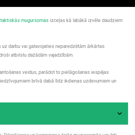
,
taktiskās mugursomas
izceļas kā labākā izvēle daudziem
es uz darbu vai gatavojaties neparedzētām ārkārtas
n droši atbilstu dažādām vajadzībām.
ntošanas veidus, parādot to pielāgošanas iespējas
 piedzīvojumiem brīvā dabā līdz ikdienas uzdevumiem un