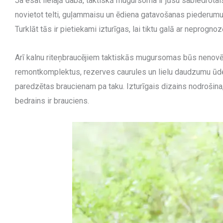
Ja esat lielajā dabā, taktiskā mugursoma ir jūsu sabiedrot
novietot telti, guļammaisu un ēdiena gatavošanas piederumus,
Turklāt tās ir pietiekami izturīgas, lai tiktu galā ar neprogn
Arī kalnu riteņbraucējiem taktiskās mugursomas būs nenovērtē
remontkomplektus, rezerves caurules un lielu daudzumu ūde
paredzētas braucienam pa taku. Izturīgais dizains nodrošina, 
bedrains ir brauciens.