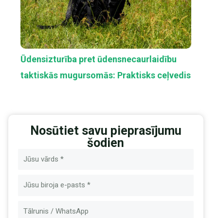
Ūdensizturība pret ūdensnecaurlaidību
taktiskās mugursomās: Praktisks ceļvedis
Nosūtiet savu pieprasījumu
šodien
Nosaukums
E-
pasts
Ziņa