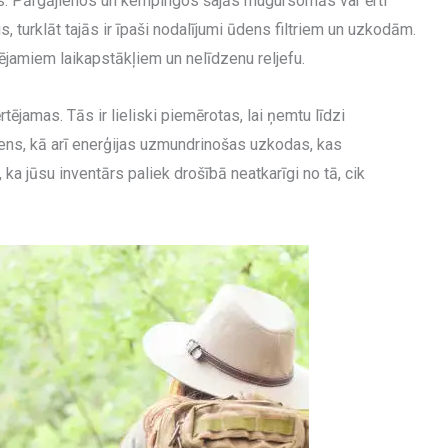
ais. Pārgājienos un kempingos šajās mugursomās var ērti
 turklāt tajās ir īpaši nodalījumi ūdens filtriem un uzkodām.
ozējamiem laikapstākļiem un nelīdzenu reljefu.
jamas. Tās ir lieliski piemērotas, lai ņemtu līdzi
ns, kā arī enerģijas uzmundrinošas uzkodas, kas
ka jūsu inventārs paliek drošībā neatkarīgi no tā, cik