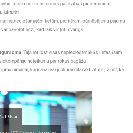
īvību. Iepakojiet to ar pirmās palīdzības piederumiem,
lukturīti.
anai nepieciešamajām lietām, piemēram, pārnēsājamu pajumti
ar paņemt līdzi, kad laiks ir ļoti svarīgs.
ugursoma
. Tajā ietilpst visas nepieciešamākās lietas īsam
 aviokompāniju noteikumu par rokas bagāžu.
umu niršanai, kāpšanai vai jebkurai citai aktivitātei, zinot, ka
 AET Gear