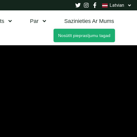
Latvian
ts
Par
Sazinieties Ar Mums
Nosūtīt pieprasījumu tagad