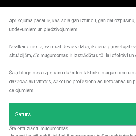
Aprīkojuma pasaulē, kas sola gan izturību, gan daudzpusību
uzdevumiem un piedzīvojumiem.
Neatkarīgi no tā, vai esat devies dabā, ikdienā pārvietojati
situācijām, šīs mugursomas ir izstrādātas tā, lai efektīvi u
Šajā blogā mēs izpētīsim dažādus taktisko mugursomu izma
dažādās aktivitātēs, sākot no profesionālas lietošanas un
ceļojumiem.
Saturs
Āra entuziastu mugursomas