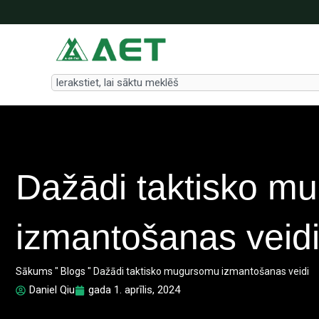
Skip
to
content
Search
Dažādi taktisko m
izmantošanas veid
Sākums
"
Blogs
"
Dažādi taktisko mugursomu izmantošanas veidi
Daniel Qiu
gada 1. aprīlis, 2024