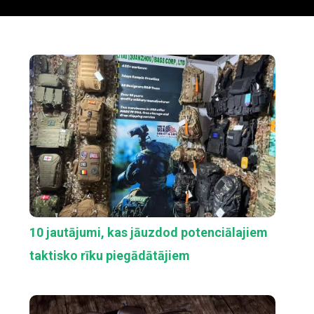
10 jautājumi, kas jāuzdod potenciālajiem
taktisko rīku piegādātājiem