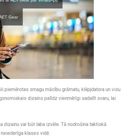
ties ar AET Gear par WhatsApp
 AET Gear
āli piemērotas smagu mācību grāmatu, klēpjdatora un visu
onomiskais dizains palīdz vienmērīgi sadalīt svaru, lai
dizainu var būt laba izvēle. Tā nodrošina taktiskā
 neiederīga klases vidē.