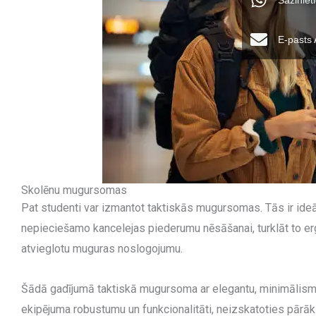
Sazinie
E-pasts
Skolēnu mugursomas
Pat studenti var izmantot taktiskās mugursomas. Tās ir ide
nepieciešamo kancelejas piederumu nēsāšanai, turklāt to erg
atvieglotu muguras noslogojumu.
Šādā gadījumā taktiskā mugursoma ar elegantu, minimālisma 
ekipējuma robustumu un funkcionalitāti, neizskatoties pārāk