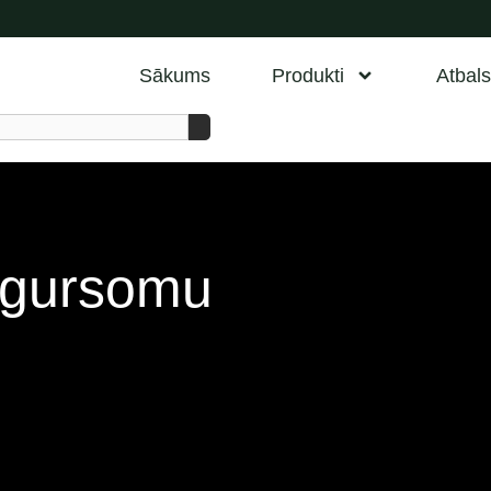
Sākums
Produkti
Atbals
ugursomu
i