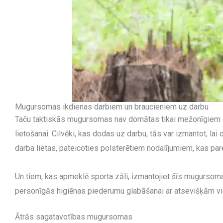
Mugursomas ikdienas darbiem un braucieniem uz darbu
Taču taktiskās mugursomas nav domātas tikai mežonīgiem cil
lietošanai. Cilvēki, kas dodas uz darbu, tās var izmantot, l
darba lietas, pateicoties polsterētiem nodalījumiem, kas par
Un tiem, kas apmeklē sporta zāli, izmantojiet šīs mugurso
personīgās higiēnas piederumu glabāšanai ar atsevišķām vi
Ātrās sagatavotības mugursomas