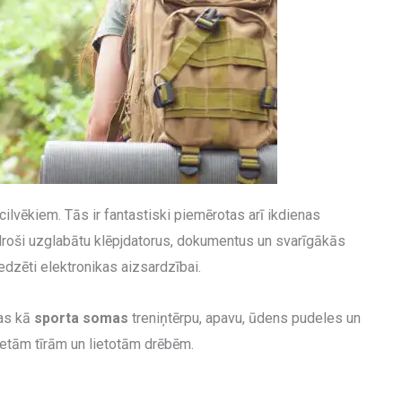
vēkiem. Tās ir fantastiski piemērotas arī ikdienas
ai droši uzglabātu klēpjdatorus, dokumentus un svarīgākās
edzēti elektronikas aizsardzībai.
mas kā
sporta somas
treniņtērpu, apavu, ūdens pudeles un
etām tīrām un lietotām drēbēm.