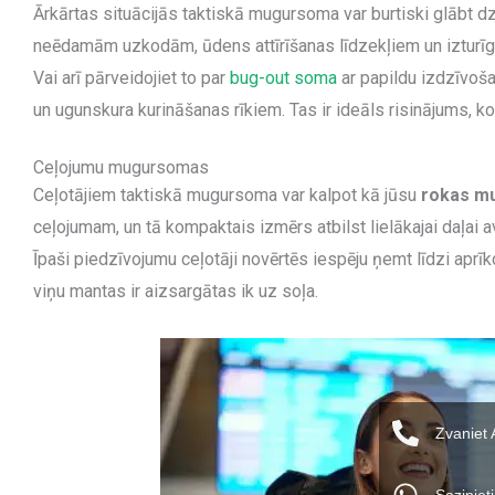
Ārkārtas situācijās taktiskā mugursoma var burtiski glābt dz
neēdamām uzkodām, ūdens attīrīšanas līdzekļiem un izturīgu 
Vai arī pārveidojiet to par
bug-out soma
ar papildu izdzīvoš
un ugunskura kurināšanas rīkiem. Tas ir ideāls risinājums, ko v
Ceļojumu mugursomas
Ceļotājiem taktiskā mugursoma var kalpot kā jūsu
rokas m
ceļojumam, un tā kompaktais izmērs atbilst lielākajai daļai
Īpaši piedzīvojumu ceļotāji novērtēs iespēju ņemt līdzi aprīkoj
viņu mantas ir aizsargātas ik uz soļa.
Zvaniet