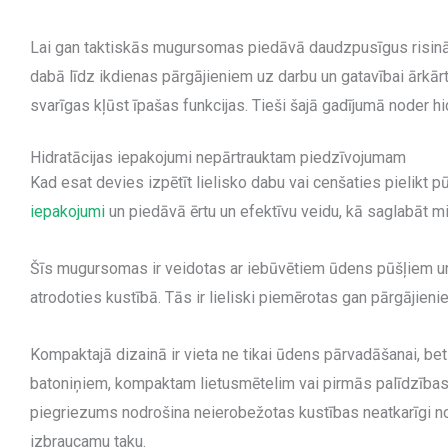
Lai gan taktiskās mugursomas piedāvā daudzpusīgus risinā
dabā līdz ikdienas pārgājieniem uz darbu un gatavībai ārkārta
svarīgas kļūst īpašas funkcijas. Tieši šajā gadījumā noder
Hidratācijas iepakojumi nepārtrauktam piedzīvojumam
Kad esat devies izpētīt lielisko dabu vai cenšaties pielikt pūle
iepakojumi
un piedāvā ērtu un efektīvu veidu, kā saglabāt mit
Šīs mugursomas ir veidotas ar iebūvētiem ūdens pūšļiem un 
atrodoties kustībā. Tās ir lieliski piemērotas gan pārgājieni
Kompaktajā dizainā ir vieta ne tikai ūdens pārvadāšanai, be
batoniņiem, kompaktam lietusmētelim vai pirmās palīdzības ap
piegriezums nodrošina neierobežotas kustības neatkarīgi no t
izbraucamu taku.