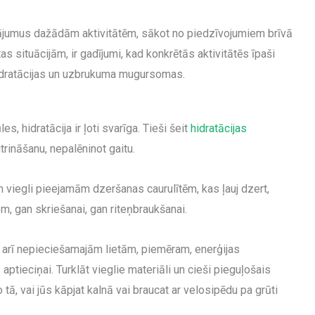
jumus dažādām aktivitātēm, sākot no piedzīvojumiem brīvā
s situācijām, ir gadījumi, kad konkrētās aktivitātēs īpaši
 hidratācijas un uzbrukuma mugursomas.
s, hidratācija ir ļoti svarīga. Tieši šeit
hidratācijas
rināšanu, nepalēninot gaitu.
viegli pieejamām dzeršanas caurulītēm, kas ļauj dzert,
em, gan skriešanai, gan riteņbraukšanai.
t arī nepieciešamajām lietām, piemēram, enerģijas
tieciņai. Turklāt vieglie materiāli un cieši pieguļošais
ā, vai jūs kāpjat kalnā vai braucat ar velosipēdu pa grūti