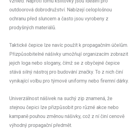
vzhled. Naproti tomu kšiltovky jsou ideální pro
outdoorová dobrodružství. Nabízejí celoplošnou
ochranu před sluncem a často jsou vyrobeny z
prodyšných materiálů.
Taktické čepice lze navíc použít k propagačním účelům.
Přizpůsobitelné nášivky umožňují organizacím zobrazit
jejich loga nebo slogany, čímž se z obyčejné čepice
stává silný nástroj pro budování značky. To z nich činí
vynikající volbu pro týmové uniformy nebo firemní dárky.
Univerzálnost nášivek na suchý zip znamená, že
stejnou čepici lze přizpůsobit pro různé akce nebo
kampaně pouhou změnou nášivky, což z ní činí cenově
výhodný propagační předmět.