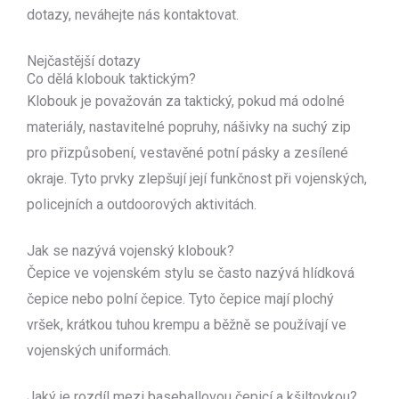
dotazy, neváhejte nás kontaktovat.
Nejčastější dotazy
Co dělá klobouk taktickým?
Klobouk je považován za taktický, pokud má odolné
materiály, nastavitelné popruhy, nášivky na suchý zip
pro přizpůsobení, vestavěné potní pásky a zesílené
okraje. Tyto prvky zlepšují její funkčnost při vojenských,
policejních a outdoorových aktivitách.
Jak se nazývá vojenský klobouk?
Čepice ve vojenském stylu se často nazývá hlídková
čepice nebo polní čepice. Tyto čepice mají plochý
vršek, krátkou tuhou krempu a běžně se používají ve
vojenských uniformách.
Jaký je rozdíl mezi baseballovou čepicí a kšiltovkou?