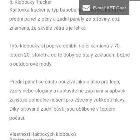
5. Klobouky Trucker
E-mail AET Gear
Kšiltovka trucker je typ baseballové čepice, která má
přední panel z pěny a zadní panely ze síťoviny, což
znamená, že skvěle větrá a je lehká.
Tyto klobouky si poprvé oblíbili řidiči kamionů v 70.
letech 20. století a od té doby se staly základem běžné
a outdoorové módy.
Přední panel se často používá jako plátno pro loga,
vzory nebo slogany a nastavitelné zapínání snapback
zajišťuje pohodlné nošení pro všechny velikosti hlavy.
Díky síťované zadní části jsou oblíbené v teplém
počasí.
Vlastnosti taktických klobouků