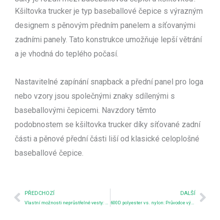
Kšiltovka trucker je typ baseballové čepice s výrazným
designem s pěnovým předním panelem a síťovanými
zadními panely. Tato konstrukce umožňuje lepší větrání
a je vhodná do teplého počasí.
Nastavitelné zapínání snapback a přední panel pro loga
nebo vzory jsou společnými znaky sdílenými s
baseballovými čepicemi. Navzdory těmto
podobnostem se kšiltovka trucker díky síťované zadní
části a pěnové přední části liší od klasické celoplošné
baseballové čepice.
Předchozí
Nex
PŘEDCHOZÍ
DALŠÍ
Vlastní možnosti neprůstřelné vesty: Co si můžete přizpůsobit
600D polyester vs. nylon: Průvodce výběrem taktické výstroje