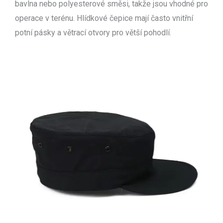
bavlna nebo polyesterové směsi, takže jsou vhodné pro
operace v terénu. Hlídkové čepice mají často vnitřní
potní pásky a větrací otvory pro větší pohodlí.