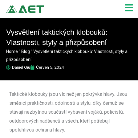
Přeskočit
na
obsah
Vysvětlení taktických klobouků:
Vlastnosti, styly a přizpůsobení
Home
"
Blog
"
Vysvětlení taktických klobouků: Vlastnosti, styly a
přizpůsobení
Daniel Qiu
Červen 5, 2024
Taktické klobouky jsou víc než jen pokrývka hlavy. Jsou
směsicí praktičnosti, odolnosti a stylu, díky čemuž se
stávají nezbytnou součástí vybavení vojáků, policistů,
outdoorových nadšenců a všech, kteří potřebují
spolehlivou ochranu hlavy.