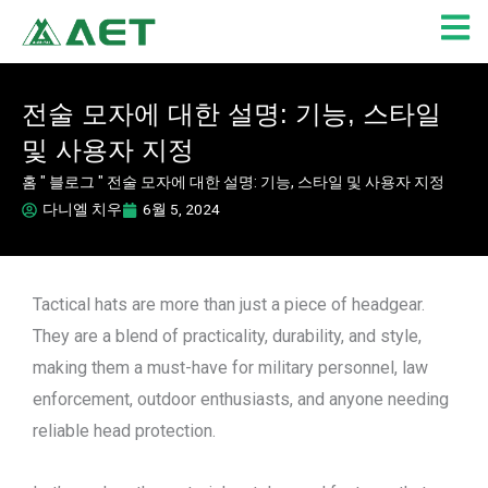
콘
텐
츠
로
전술 모자에 대한 설명: 기능, 스타일
건
및 사용자 지정
너
뛰
홈
"
블로그
"
전술 모자에 대한 설명: 기능, 스타일 및 사용자 지정
기
다니엘 치우
6월 5, 2024
Tactical hats are more than just a piece of headgear.
They are a blend of practicality, durability, and style,
making them a must-have for military personnel, law
enforcement, outdoor enthusiasts, and anyone needing
reliable head protection.