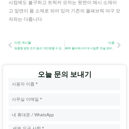
사점에도 불구하고 트럭커 모자는 뒷면이 메시 소재이
고 앞면이 폼 소재로 되어 있어 기존의 올패브릭 야구 모
자와는 다릅니다.
이전
Nex
이전 게시물
다음
맞춤형 방탄 조끼 옵션: 개인화할 수 있는 항목
600D 폴리에스터 대 나일론: 전술 장비를 위한 소싱 가이드
오늘 문의 보내기
이
름
이
메
일
메
시
지