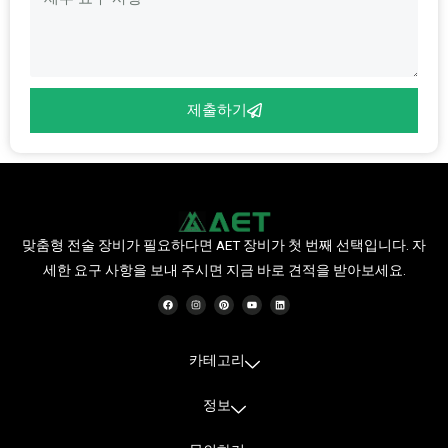
제출하기
맞춤형 전술 장비가 필요하다면 AET 장비가 첫 번째 선택입니다. 자
세한 요구 사항을 보내 주시면 지금 바로 견적을 받아보세요.
F
인
P
유
링
a
스
i
튜
크
c
타
n
브
드
e
그
t
인
b
램
e
o
r
o
e
카테고리
k
s
t
정보