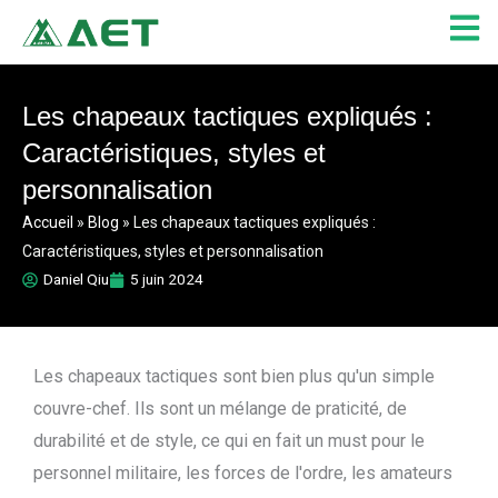
Aller
au
contenu
Les chapeaux tactiques expliqués :
Caractéristiques, styles et
personnalisation
Accueil
»
Blog
»
Les chapeaux tactiques expliqués :
Caractéristiques, styles et personnalisation
Daniel Qiu
5 juin 2024
Les chapeaux tactiques sont bien plus qu'un simple
couvre-chef. Ils sont un mélange de praticité, de
durabilité et de style, ce qui en fait un must pour le
personnel militaire, les forces de l'ordre, les amateurs