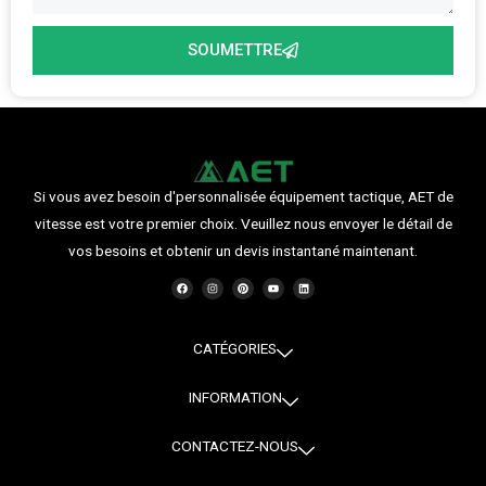
SOUMETTRE
Si vous avez besoin d'personnalisée équipement tactique, AET de
vitesse est votre premier choix. Veuillez nous envoyer le détail de
vos besoins et obtenir un devis instantané maintenant.
F
I
P
Y
L
a
n
i
o
i
c
s
n
u
n
e
t
t
t
k
b
a
e
u
e
o
g
r
b
d
o
r
e
e
i
CATÉGORIES
k
a
s
n
m
t
INFORMATION
CONTACTEZ-NOUS