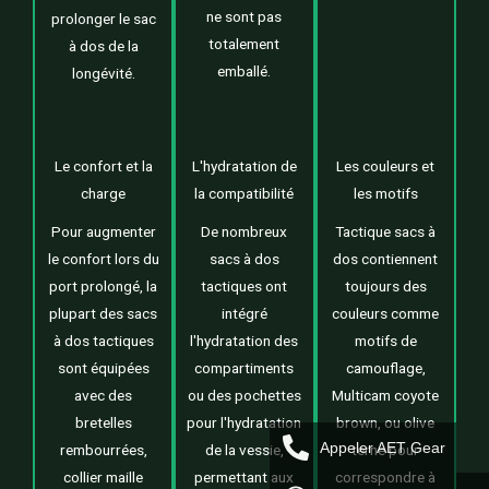
ne sont pas
prolonger le sac
totalement
à dos de la
emballé.
longévité.
Le confort et la
L'hydratation de
Les couleurs et
charge
la compatibilité
les motifs
Pour augmenter
De nombreux
Tactique sacs à
le confort lors du
sacs à dos
dos contiennent
port prolongé, la
tactiques ont
toujours des
plupart des sacs
intégré
couleurs comme
à dos tactiques
l'hydratation des
motifs de
sont équipées
compartiments
camouflage,
avec des
ou des pochettes
Multicam coyote
bretelles
pour l'hydratation
brown, ou olive
Appeler AET Gear
rembourrées,
de la vessie,
terne pour
collier maille
permettant aux
correspondre à