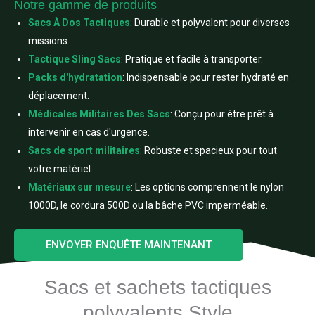
Notre gamme de produits
Sacs À Dos Tactiques
: Durable et polyvalent pour diverses
missions.
Tactique Sling Sacs
: Pratique et facile à transporter.
Packs d'hydratation
: Indispensable pour rester hydraté en
déplacement.
Médicales Militaires Des Sacs
: Conçu pour être prêt à
intervenir en cas d'urgence.
Sacs de sport militaires
: Robuste et spacieux pour tout
votre matériel.
Matériaux sur mesure
: Les options comprennent le nylon
1000D, le cordura 500D ou la bâche PVC imperméable.
ENVOYER ENQUÊTE MAINTENANT
Sacs et sachets tactiques
polyvalents Style