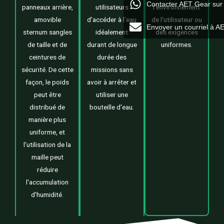
Contacter AET Gear su
panneaux arrière,
utilisateurs
l'environnement
amovible
d'accéder à l'eau
de l'utilisateur ou
Envoyer un courriel à A
sternum sangles
idéalement
des exigences
de taille et de
durant de longue
uniformes.
ceintures de
durée des
sécurité. De cette
missions sans
façon, le poids
avoir à arrêter et
peut être
utiliser une
distribué de
bouteille d'eau.
manière plus
uniforme, et
l'utilisation de la
maille peut
réduire
l'accumulation
d'humidité.