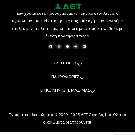
Εάν χρειάζεστε προσαρμοσμένο τακτικό εξοπλισμό, ο
εξοπλισμός AET είναι η πρώτη σας επιλογή. Παρακαλούμε
στείλτε μας τις λεπτομερείς απαιτήσεις σας και λάβετε μια
άμεση προσφορά τώρα.
F
I
P
Y
L
a
n
i
o
i
c
s
n
u
n
e
t
t
t
k
b
a
e
u
e
o
g
r
b
d
o
r
e
e
i
ΚΑΤΗΓΟΡΙΕΣ
k
a
s
n
m
t
ΠΛΗΡΟΦΟΡΙΕΣ
ΕΠΙΚΟΙΝΩΝΗΣΤΕ ΜΑΖΙ ΜΑΣ
Πνευματικά δικαιώματα © 2009- 2025 AET Gear Co, Ltd. Όλα τα
δικαιώματα διατηρούνται.