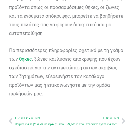
προϊόντα όπως οι προσαρμόσιμες θήκες, οι ζώνες
και τα ενδύματα απόκρυψης, μπορείτε να βοηθήσετε
τους πελάτες σας να φέρουν διακριτικά και με
αυτοπεποίθηση.
Για περισσότερες πληροφορίες σχετικά με τη γκάμα
των
θήκες
, ζώνες και λύσεις απόκρυψης που έχουν
σχεδιαστεί για την αντιμετώπιση αυτών ακριβώς
των ζητημάτων, εξερευνήστε τον κατάλογο
προϊόντων μας ή επικοινωνήστε με την ομάδα
πωλήσεών μας.
Προηγούμενο
Nex
ΠΡΟΗΓΟΎΜΕΝΟ
ΕΠΌΜΕΝΟ
Οδηγός για τα βαλλιστικά κράνη: Τύποι, πρότυπα και επιλογή
Αξεσουάρ που πρέπει να έχετε για το τακτικό κράνος σας