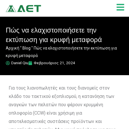
Μετάβαση
στο
περιεχόμενο
Πώς να ελαχιστοποιήσετε την
εκτύπωση για κρυφή μεταφορά
Αρχική
"
Blog
"
Πώς να ελαχιστοποιήσετε την εκτύπωση για
κρυφή μεταφορά
Daniel Qiu
Φεβρουάριος 21, 2024
Για τους λιανοπωλητές και τους διανομείς στον
κλάδο του τακτικού εξοπλισμού, η κατανόηση των
αναγκών των πελατών που φέρουν κρυμμένη
οπλοφορία (CCW) είναι χρήσιμη για
αποτελεσματικές συστάσεις προϊόντων και