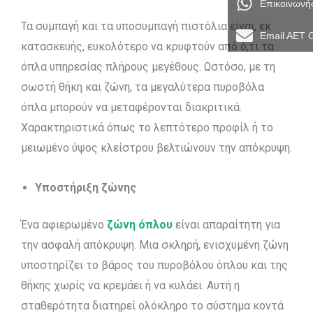
Επικοινωνή
Τα συμπαγή και τα υποσυμπαγή πιστόλια είναι, εκ
Email AET 
κατασκευής, ευκολότερο να κρυφτούν από ό,τι τα
όπλα υπηρεσίας πλήρους μεγέθους. Ωστόσο, με τη
σωστή θήκη και ζώνη, τα μεγαλύτερα πυροβόλα
όπλα μπορούν να μεταφέρονται διακριτικά.
Χαρακτηριστικά όπως το λεπτότερο προφίλ ή το
μειωμένο ύψος κλείστρου βελτιώνουν την απόκρυψη.
Υποστήριξη ζώνης
Ένα αφιερωμένο
ζώνη όπλου
είναι απαραίτητη για
την ασφαλή απόκρυψη. Μια σκληρή, ενισχυμένη ζώνη
υποστηρίζει το βάρος του πυροβόλου όπλου και της
θήκης χωρίς να κρεμάει ή να κυλάει. Αυτή η
σταθερότητα διατηρεί ολόκληρο το σύστημα κοντά