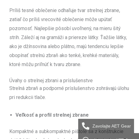
Príliš tesné oblečenie odhaľuje tvar strelnej zbrane,
zatiaľ čo príliš vrecovité oblečenie môže upútať
pozornosť. Najlepšie pôsobí uvoľnený, na mieru šitý
strih. Záleží aj na gramáži a priereze látky. Ťažšie látky,
ako je džínsovina alebo plátno, majú tendenciu lepšie
obopínať strelnú zbraň ako tenké, krehké materiály,
ktoré môžu priľnúť k tvaru zbrane.
Úvahy o strelnej zbrani a príslušenstve
Strelná zbraň a podporné príslušenstvo zohrávajú úlohu
pri redukcii tlače.
Veľkosť a profil strelnej zbrane
Zavolajte AET Gear
Kompaktné a subkompaktné pištole sa z konštrukcie