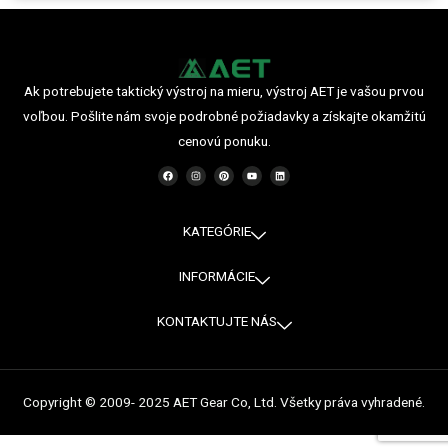
Ak potrebujete taktický výstroj na mieru, výstroj AET je vašou prvou
voľbou. Pošlite nám svoje podrobné požiadavky a získajte okamžitú
cenovú ponuku.
F
I
P
Y
L
a
n
i
o
i
c
s
n
u
n
e
t
t
t
k
b
a
e
u
e
o
g
r
b
d
o
r
e
e
i
KATEGÓRIE
k
a
s
n
m
t
INFORMÁCIE
KONTAKTUJTE NÁS
Copyright © 2009- 2025 AET Gear Co, Ltd. Všetky práva vyhradené.