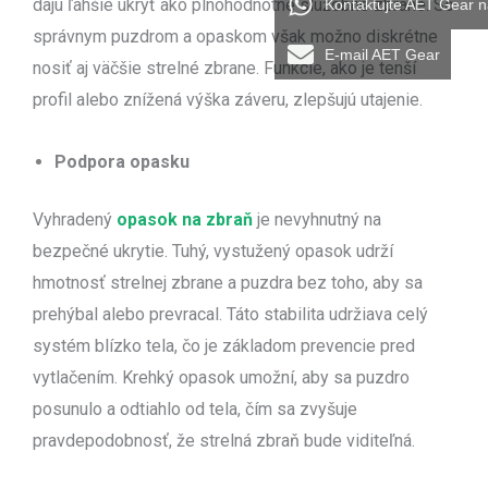
dajú ľahšie ukryť ako plnohodnotné služobné zbrane. So
Kontaktujte AET Gear 
správnym puzdrom a opaskom však možno diskrétne
E-mail AET Gear
nosiť aj väčšie strelné zbrane. Funkcie, ako je tenší
profil alebo znížená výška záveru, zlepšujú utajenie.
Podpora opasku
Vyhradený
opasok na zbraň
je nevyhnutný na
bezpečné ukrytie. Tuhý, vystužený opasok udrží
hmotnosť strelnej zbrane a puzdra bez toho, aby sa
prehýbal alebo prevracal. Táto stabilita udržiava celý
systém blízko tela, čo je základom prevencie pred
vytlačením. Krehký opasok umožní, aby sa puzdro
posunulo a odtiahlo od tela, čím sa zvyšuje
pravdepodobnosť, že strelná zbraň bude viditeľná.