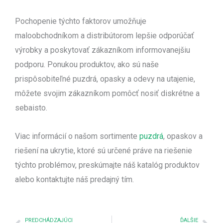
Pochopenie týchto faktorov umožňuje
maloobchodníkom a distribútorom lepšie odporúčať
výrobky a poskytovať zákazníkom informovanejšiu
podporu. Ponukou produktov, ako sú naše
prispôsobiteľné puzdrá, opasky a odevy na utajenie,
môžete svojim zákazníkom pomôcť nosiť diskrétne a
sebaisto.
Viac informácií o našom sortimente
puzdrá
, opaskov a
riešení na ukrytie, ktoré sú určené práve na riešenie
týchto problémov, preskúmajte náš katalóg produktov
alebo kontaktujte náš predajný tím.
Predchádzajúci
Nex
PREDCHÁDZAJÚCI
ĎALŠIE