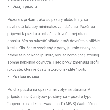
Dizajn puzdra
Puzdrá s prvkami, ako sú pazúry alebo kliny, sú
navrhnuté tak, aby minimalizovali tlačenie. Pazúr sa
pripevní k puzdru a pritlačí sa k vnútornej strane
opasku, čím sa rukoväť pištole otočí dovnútra a bližšie
k telu. Klin, často vyrobený z peny, je umiestnený na
strane tela na konci puzdra, aby sa horná časť strelnej
zbrane naklonila dovnútra. Tieto prvky zmenšujú profil
rukoväte, ktorý je častým zdrojom viditeľnosti.
Pozícia nosiča
Poloha puzdra na opasku má vplyv na utajenie. V
prípade mnohých typov postavy sa v puzdre typu
"appendix inside-the-waistband" (AIWB) často účinne