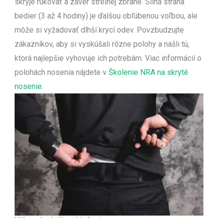
skryje rukoväť a záver strelnej zbrane. Silná strana
bedier (3 až 4 hodiny) je ďalšou obľúbenou voľbou, ale
môže si vyžadovať dlhší krycí odev. Povzbudzujte
zákazníkov, aby si vyskúšali rôzne polohy a našli tú,
ktorá najlepšie vyhovuje ich potrebám. Viac informácií o
polohách nosenia nájdete v
Školenie NRA na skryté
nosenie
.