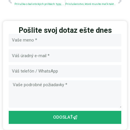
Príručka o balistických prilbách: typy, normy a výber
Príslušenstvo, ktoré musíte mať k taktickej prilbe
Pošlite svoj dotaz ešte dnes
Názov
E-
mail
Správa
ODOSLAŤ