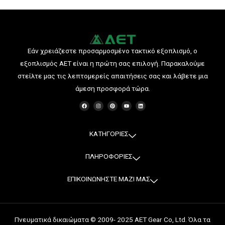
Εάν χρειάζεστε προσαρμοσμένο τακτικό εξοπλισμό, ο
εξοπλισμός AET είναι η πρώτη σας επιλογή. Παρακαλούμε
στείλτε μας τις λεπτομερείς απαιτήσεις σας και λάβετε μια
άμεση προσφορά τώρα.
F
I
P
Y
L
a
n
i
o
i
c
s
n
u
n
e
t
t
t
k
b
a
e
u
e
o
g
r
b
d
o
r
e
e
i
ΚΑΤΗΓΟΡΙΕΣ
k
a
s
n
m
t
ΠΛΗΡΟΦΟΡΙΕΣ
ΕΠΙΚΟΙΝΩΝΗΣΤΕ ΜΑΖΙ ΜΑΣ
Πνευματικά δικαιώματα © 2009- 2025 AET Gear Co, Ltd. Όλα τα