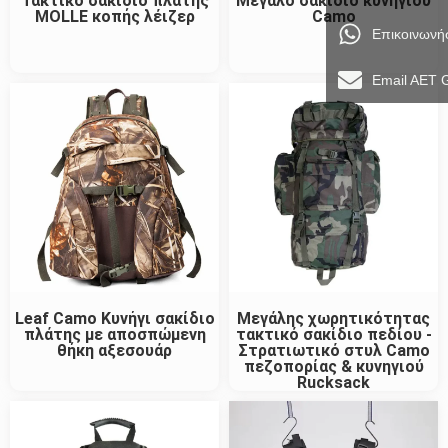
Τακτικό σακίδιο πλάτης
Μεγάλο σακίδιο κυνηγιού
MOLLE κοπής λέιζερ
Camo
Επικοινωνή
Email AET 
Leaf Camo Κυνήγι σακίδιο
Μεγάλης χωρητικότητας
πλάτης με αποσπώμενη
τακτικό σακίδιο πεδίου -
θήκη αξεσουάρ
Στρατιωτικό στυλ Camo
πεζοπορίας & κυνηγιού
Rucksack