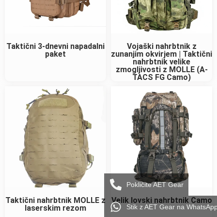
Taktični 3-dnevni napadalni
Vojaški nahrbtnik z
paket
zunanjim okvirjem | Taktični
nahrbtnik velike
zmogljivosti z MOLLE (A-
TACS FG Camo)
Pokličite AET Gear
Taktični nahrbtnik MOLLE z
Velik lovski nahrbtnik Camo
Stik z AET Gear na WhatsAp
laserskim rezom