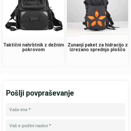
Taktični nahrbtnik z dežnim
Zunanji paket za hidracijo z
pokrovom
izrezano sprednjo ploščo
Pošlji povpraševanje
Ime
E-
pošta