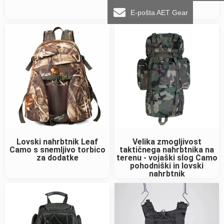
E-pošta AET Gear
Lovski nahrbtnik Leaf
Velika zmogljivost
Camo s snemljivo torbico
taktičnega nahrbtnika na
za dodatke
terenu - vojaški slog Camo
pohodniški in lovski
nahrbtnik