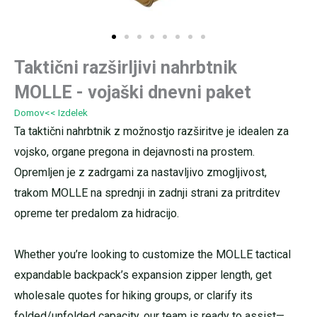
Taktični razširljivi nahrbtnik
MOLLE - vojaški dnevni paket
Domov
<< Izdelek
Ta taktični nahrbtnik z možnostjo razširitve je idealen za
vojsko, organe pregona in dejavnosti na prostem.
Opremljen je z zadrgami za nastavljivo zmogljivost,
trakom MOLLE na sprednji in zadnji strani za pritrditev
opreme ter predalom za hidracijo.
Whether you’re looking to customize the MOLLE tactical
expandable backpack’s expansion zipper length, get
wholesale quotes for hiking groups, or clarify its
folded/unfolded capacity, our team is ready to assist—