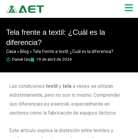
Ir
al
contenido
Tela frente a textil: ¿Cuál es la
diferencia?
Casa
»
Blog
»
Tela frente a textil: ¿Cuál es la diferencia?
Daniel Qiu
19 de abril de 2024
Las condiciones
textil
y
tela
a veces se utilizan
indistintamente, pero no son lo mismo. Comprender
sus diferencias es esencial, especialmente en
sectores como la fabricación de equipos tácticos.
Este artículo explica la distinción entre textiles y