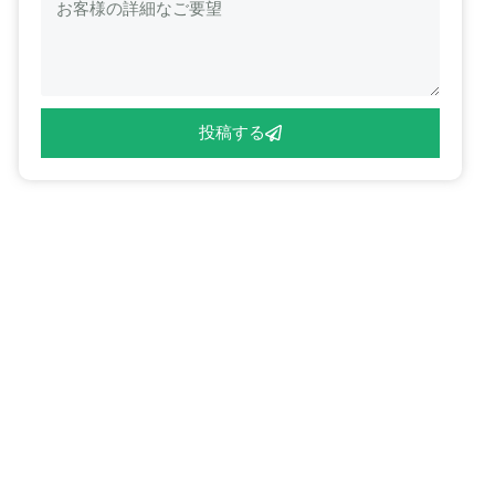
セ
ル
ー
ジ
投稿する