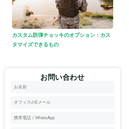
カスタム防弾チョッキのオプション：カス
タマイズできるもの
お問い合わせ
名
称
電
子
メ
メ
ッ
ー