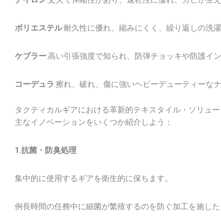
ポリエステル
:耐久性に優れ、縮みにくく、繰り返しの洗
ケブラー
:高い引張強度で知られ、防弾チョッキや防護イ
コーデュラ
:擦れ、破れ、傷に強いヘビーデューティーな
タクティカルギアにおける革新的テキスタイル・ソリュー
主なイノベーションをいくつか紹介しよう：
1.抗菌・防臭処理
集中的に使用するギアを衛生的に保ちます。
例長時間の任務中に細菌が繁殖するのを防ぐ加工を施した