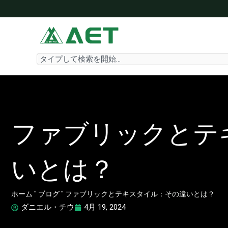
内
容
を
ス
Search
キ
ッ
プ
ファブリックとテ
いとは？
ホーム
"
ブログ
"
ファブリックとテキスタイル：その違いとは？
ダニエル・チウ
4月 19, 2024