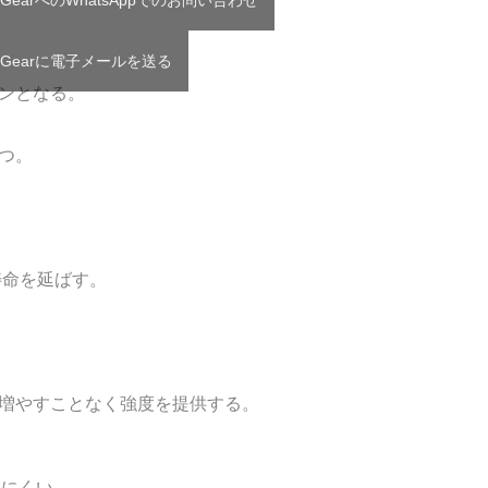
 GearへのWhatsAppでのお問い合わせ
T Gearに電子メールを送る
ンとなる。
つ。
寿命を延ばす。
増やすことなく強度を提供する。
えにくい。