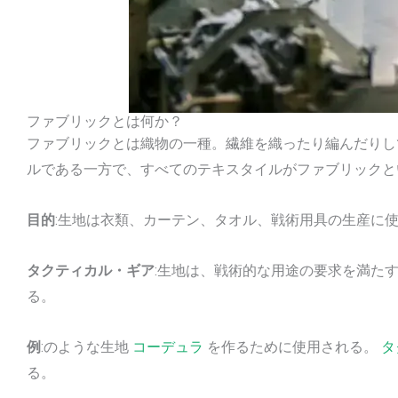
ファブリックとは何か？
ファブリックとは織物の一種。繊維を織ったり編んだりし
ルである一方で、すべてのテキスタイルがファブリックと
目的
:生地は衣類、カーテン、タオル、戦術用具の生産に
タクティカル・ギア
:生地は、戦術的な用途の要求を満た
る。
例
:のような生地
コーデュラ
を作るために使用される。
タ
る。