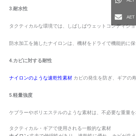
AET
3.耐水性
AE
タクティカルな環境では、しばしばウェットコンディショ
防水加工を施したナイロンは、機材をドライで機能的に保
4.カビに対する耐性
ナイロンのような速乾性素材
カビの発生を防ぎ、ギアの
5.軽量強度
ケブラーやポリエステルのような素材は、不必要な重量を
タクティカル・ギアで使用される一般的な素材
ナイロン
:丈夫で伸縮性があり、速乾性に優れ、カビが生