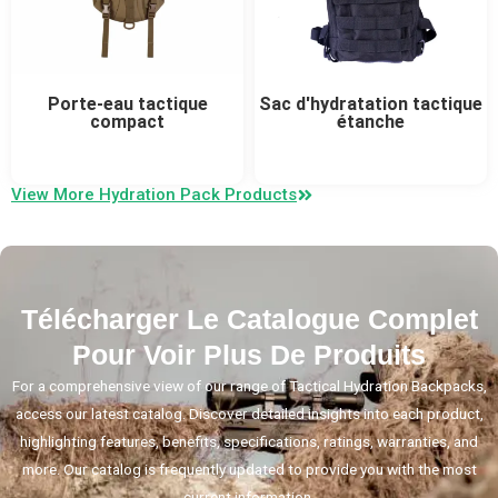
Porte-eau tactique
Sac d'hydratation tactique
compact
étanche
View More Hydration Pack Products
Télécharger Le Catalogue Complet
Pour Voir Plus De Produits
For a comprehensive view of our range of Tactical Hydration Backpacks,
access our latest catalog. Discover detailed insights into each product,
highlighting features, benefits, specifications, ratings, warranties, and
more. Our catalog is frequently updated to provide you with the most
current information.