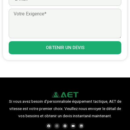
OBTENIR UN DEVIS
Si vous avez besoin d'personnalisée équipement tactique, AET de
vitesse est votre premier choix. Veuillez nous envoyer le détail de
vos besoins et obtenir un devis instantané maintenant.
F
I
P
Y
L
a
n
i
o
i
c
s
n
u
n