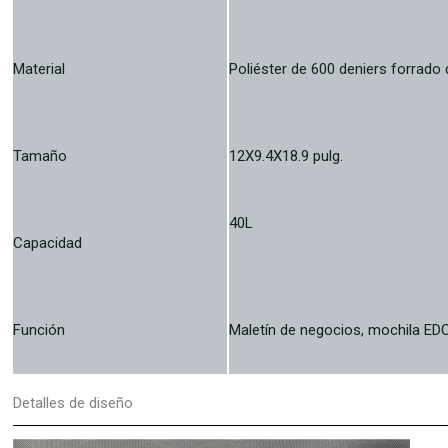
Material
Poliéster de 600 deniers forrado
Tamaño
12X9.4X18.9 pulg.
40L
Capacidad
Función
Maletín de negocios, mochila EDC 
Detalles de diseño