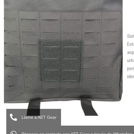
Sis
Est
asp
urb
per
ide
Llame a AET Gear