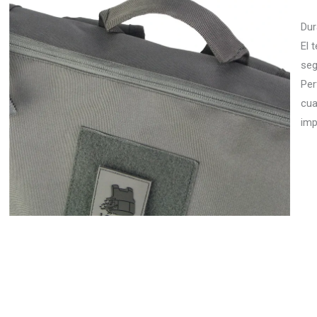
Dur
El 
seg
Per
cua
imp