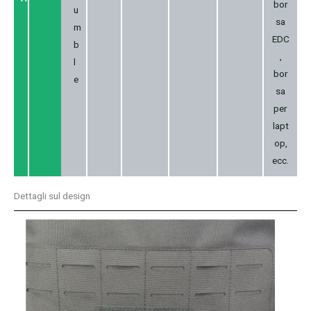
bor
u
sa
m
EDC
b
,
l
bor
e
sa
per
lapt
op,
ecc.
Dettagli sul design