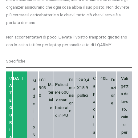
organizer assicurano che ogni cosa abbia il suo posto. Non dovrete
più cercare il caricabatterie o le chiavi: tutto ciò che vi serve è a
portata di mano.
Non accontentatevi di poco. Elevate il vostro trasporto quotidiano
con lo zaino tattico per laptop personalizzato di LQARMY.
Specifiche
C
C
40L
Vali
DATI
LC1
Di
12X9,4
Fu
M
Ma
Poliest
A
a
gett
903
me
X18,9
nzi
o
ter
ere 600
T
p
a da
0
nsi
pollici
on
d
ial
denari
E
a
lavo
on
e
e
e
foderat
G
c
ro,
e
l
O
o in PU
i
zain
l
R
t
o
o
I
à
per
N
A