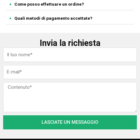
Come posso effettuare un ordine?
Quali metodi di pagamento accettate?
Invia la richiesta
N
o
m
E
e
m
a
M
i
e
l
s
s
a
LASCIATE UN MESSAGGIO
g
g