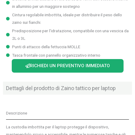
in alluminio per un maggiore sostegno
Cintura regolabile imbottita, ideale per distribuire il peso dello
zaino sui fianchi.
Predisposizione per l'idratazione, compatibile con una vescica da
2L o 3L
Punti di attacco della fettuccia MOLLE
Tasca frontale con pannello organizzativo interno
RICHIEDI UN PREVENTIVO IMMEDIATO
Dettagli del prodotto di Zaino tattico per laptop
Descrizione
La custodia imbottita per il laptop protegge il dispositivo,
mantenendolo sicuro e accessibile, mentre le numerose tasche e gli