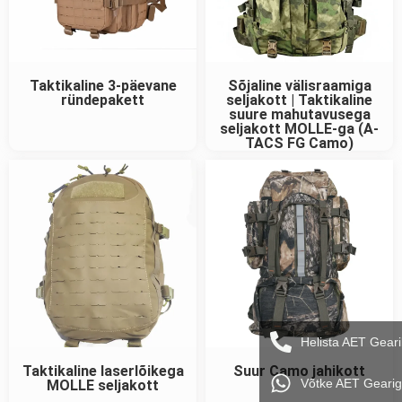
Taktikaline 3-päevane
Sõjaline välisraamiga
ründepakett
seljakott | Taktikaline
suure mahutavusega
seljakott MOLLE-ga (A-
TACS FG Camo)
Helista AET Geari
Taktikaline laserlõikega
Suur Camo jahikott
Võtke AET Geari
MOLLE seljakott