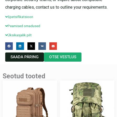
charging cables, contact us to outline your requirements.
Spetsifikatsioon
Peamised omadused
Üksikasjalik pilt
SAADA PÄRING
OTSE VESTLUS
Seotud tooted