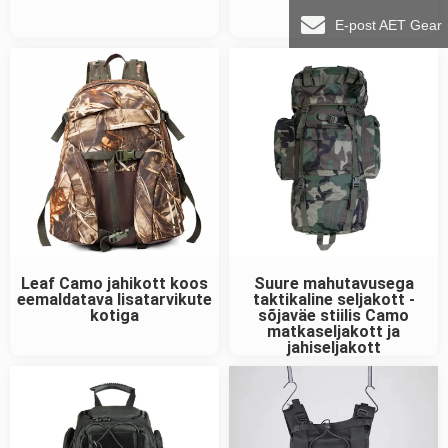
E-post AET Gear
Leaf Camo jahikott koos
Suure mahutavusega
eemaldatava lisatarvikute
taktikaline seljakott -
kotiga
sõjaväe stiilis Camo
matkaseljakott ja
jahiseljakott