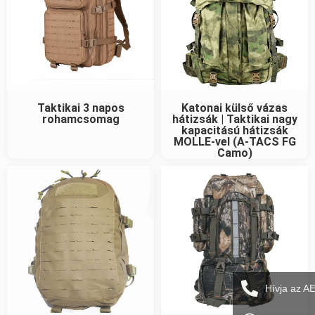
Taktikai 3 napos
Katonai külső vázas
rohamcsomag
hátizsák | Taktikai nagy
kapacitású hátizsák
MOLLE-vel (A-TACS FG
Camo)
Hívja az A