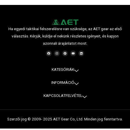
Ha egyedi taktikai felszerelésre van szüksége, az AET gear az első
választás. Kérjük, küldje el nekünk részletes igényeit, és kapjon
azonnali árajánlatot most.
F
I
P
Y
L
a
n
i
o
i
c
s
n
u
n
e
t
t
t
k
b
a
e
u
e
o
g
r
b
d
o
r
e
e
i
KATEGÓRIÁK
k
a
s
n
m
t
INFORMÁCIÓ
KAPCSOLATFELVÉTEL
Szerzői jog © 2009- 2025 AET Gear Co, Ltd. Minden jog fenntartva.