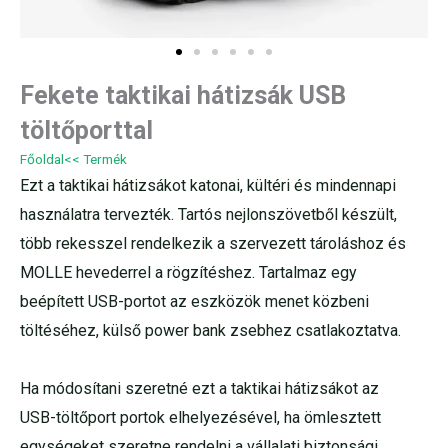
Fekete taktikai hátizsák USB
töltőporttal
Főoldal
<< Termék
Ezt a taktikai hátizsákot katonai, kültéri és mindennapi
használatra tervezték. Tartós nejlonszövetből készült,
több rekesszel rendelkezik a szervezett tároláshoz és
MOLLE hevederrel a rögzítéshez. Tartalmaz egy
beépített USB-portot az eszközök menet közbeni
töltéséhez, külső power bank zsebhez csatlakoztatva.
Ha módosítani szeretné ezt a taktikai hátizsákot az
USB-töltőport portok elhelyezésével, ha ömlesztett
egységeket szeretne rendelni a vállalati biztonsági