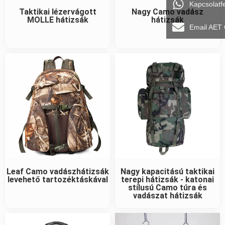
Kapcsolatf
Taktikai lézervágott
Nagy Camo vadász
MOLLE hátizsák
hátizsák
Email AET
Leaf Camo vadászhátizsák
Nagy kapacitású taktikai
levehető tartozéktáskával
terepi hátizsák - katonai
stílusú Camo túra és
vadászat hátizsák