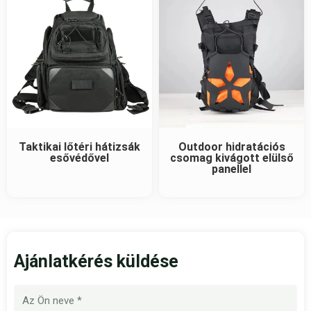
Taktikai lőtéri hátizsák
Outdoor hidratációs
esővédővel
csomag kivágott elülső
panellel
Ajánlatkérés küldése
Név