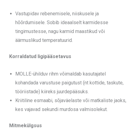
Vastupidav rebenemisele, niiskusele ja
hõõrdumisele. Sobib ideaalselt karmidesse
tingimustesse, nagu karmid maastikud või
äärmuslikud temperatuurid.
Korraldatud ligipääsetavus
MOLLE-ühilduv rihm võimaldab kasutajatel
kohandada varustuse paigutust (nt kottide, taskute,
tööriistade) kiireks juurdepääsuks.
Kriitiline esmaabi, sõjaväelaste või matkaliste jaoks,
kes vajavad sekundi murdosa valmisolekut.
Mitmekülgsus