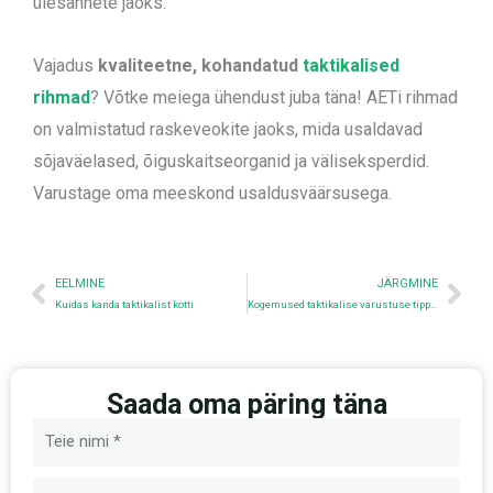
ülesannete jaoks.
Vajadus
kvaliteetne, kohandatud
taktikalised
rihmad
? Võtke meiega ühendust juba täna! AETi rihmad
on valmistatud raskeveokite jaoks, mida usaldavad
sõjaväelased, õiguskaitseorganid ja väliseksperdid.
Varustage oma meeskond usaldusväärsusega.
Eelmine
Nex
EELMINE
JÄRGMINE
Kuidas kanda taktikalist kotti
Kogemused taktikalise varustuse tipptasemel SHOT SHOW-l - külastage meid nüüd stendil 60406!
Saada oma päring täna
Nimi
E-