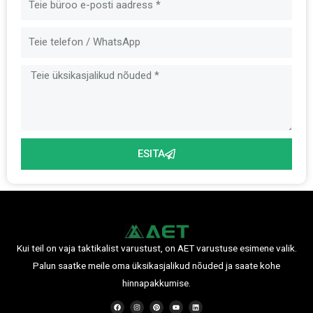
post
Sõnum
ESITA
Kui teil on vaja taktikalist varustust, on AET varustuse esimene valik.
Palun saatke meile oma üksikasjalikud nõuded ja saate kohe
hinnapakkumise.
F
I
P
Y
L
a
n
i
o
i