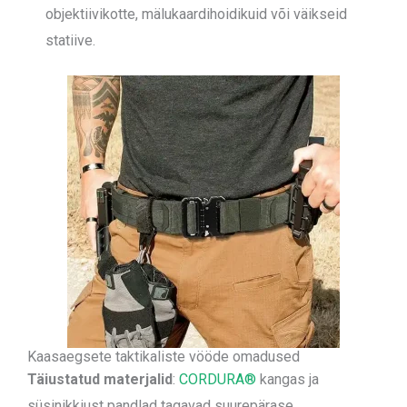
objektiivikotte, mälukaardihoidikuid või väikseid
statiive.
Kaasaegsete taktikaliste vööde omadused
Täiustatud materjalid
:
CORDURA®
kangas ja
süsinikkiust pandlad tagavad suurepärase