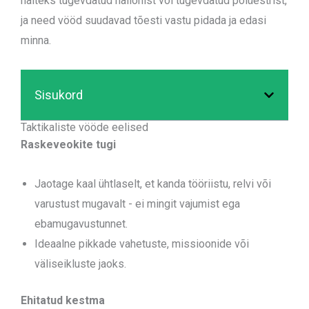
näiteks tugevdatud nailonist või tugevdatud polüestrist,
ja need vööd suudavad tõesti vastu pidada ja edasi
minna.
Sisukord
Taktikaliste vööde eelised
Raskeveokite tugi
Jaotage kaal ühtlaselt, et kanda tööriistu, relvi või
varustust mugavalt - ei mingit vajumist ega
ebamugavustunnet.
Ideaalne pikkade vahetuste, missioonide või
väliseikluste jaoks.
Ehitatud kestma