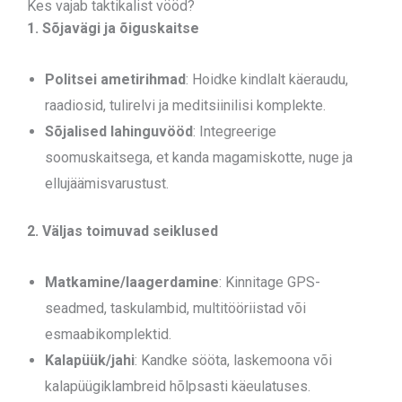
Kes vajab taktikalist vööd?
1. Sõjavägi ja õiguskaitse
Politsei ametirihmad
: Hoidke kindlalt käeraudu,
raadiosid, tulirelvi ja meditsiinilisi komplekte.
Sõjalised lahinguvööd
: Integreerige
soomuskaitsega, et kanda magamiskotte, nuge ja
ellujäämisvarustust.
2. Väljas toimuvad seiklused
Matkamine/laagerdamine
: Kinnitage GPS-
seadmed, taskulambid, multitööriistad või
esmaabikomplektid.
Kalapüük/jahi
: Kandke sööta, laskemoona või
kalapüügiklambreid hõlpsasti käeulatuses.