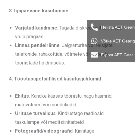
3. Igapäevane kasutamine
Helista AET Geari
Varjatud kandmine
: Tagada diskreetselt tulirelvad
või pipragaas.
Võtke AET Geari
Linnas pendelränne
: Jalgratturite või reisijate
telefonide, rahakottide, võtmete või väikeste
E-post AET Gear
tööriistade hoidmiseks.
4. Tööstusspetsiifilised kasutusjuhtumid
Ehitus
: Kandke kaasas tööriistu, nagu haamrid,
mutrivõtmed või mõõdulindid.
Ürituse turvalisus
: Kindlustage raadiosid,
taskulampe või meditsiinitarbeid.
Fotograafid/videograafid
: Kinnitage