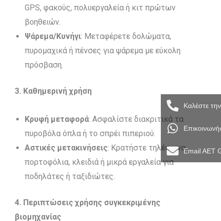
GPS, φακούς, πολυεργαλεία ή κιτ πρώτων
βοηθειών.
Ψάρεμα/Κυνήγι
: Μεταφέρετε δολώματα,
πυρομαχικά ή πένσες για ψάρεμα με εύκολη
πρόσβαση.
3. Καθημερινή χρήση
Καλέστε τη
Κρυφή μεταφορά
: Ασφαλίστε διακριτικά τα
Επικοινωνή
πυροβόλα όπλα ή το σπρέι πιπεριού.
Αστικές μετακινήσεις
: Κρατήστε τηλέφωνα,
Email AET 
πορτοφόλια, κλειδιά ή μικρά εργαλεία για
ποδηλάτες ή ταξιδιώτες.
4. Περιπτώσεις χρήσης συγκεκριμένης
βιομηχανίας