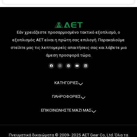
Εάν χρειάζεστε προσαρμοσμένο τακτικό εξοπλισμό, ο
εξοπλισμός AET είναι η πρώτη σας επιλογή. Παρακαλούμε
στείλτε μας τις λεπτομερείς απαιτήσεις σας και λάβετε μια
άμεση προσφορά τώρα.
F
I
P
Y
L
a
n
i
o
i
c
s
n
u
n
e
t
t
t
k
b
a
e
u
e
o
g
r
b
d
o
r
e
e
i
ΚΑΤΗΓΟΡΙΕΣ
k
a
s
n
m
t
ΠΛΗΡΟΦΟΡΙΕΣ
ΕΠΙΚΟΙΝΩΝΗΣΤΕ ΜΑΖΙ ΜΑΣ
Πνευματικά δικαιώματα © 2009- 2025 AET Gear Co, Ltd. Όλα τα