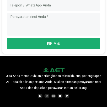
Pesan
KIRIM
Jika Anda membutuhkan perlengkapan taktis khusus, perlengkapan
AET adalah pilihan pertama Anda. Silakan kirimkan persyaratan rinci
Anda dan dapatkan penawaran instan sekarang.
F
I
P
Y
L
a
n
i
o
i
c
s
n
u
n
e
t
t
t
k
b
a
e
u
e
o
g
r
b
d