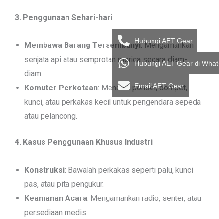
3. Penggunaan Sehari-hari
Hubungi AET Gear
Membawa Barang Tersembunyi
: Mengamankan
senjata api atau semprotan merica secara diam-
Hubungi AET Gear di Wha
diam.
Email AET Gear
Komuter Perkotaan
: Menaruh ponsel, dompet,
kunci, atau perkakas kecil untuk pengendara sepeda
atau pelancong.
4. Kasus Penggunaan Khusus Industri
Konstruksi
: Bawalah perkakas seperti palu, kunci
pas, atau pita pengukur.
Keamanan Acara
: Mengamankan radio, senter, atau
persediaan medis.