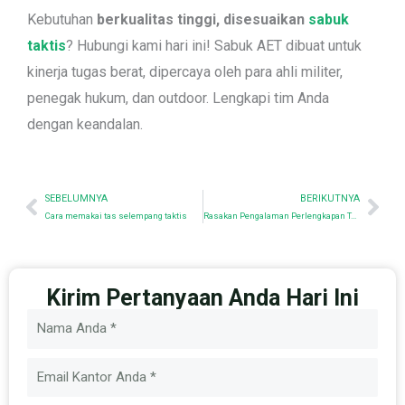
Kebutuhan
berkualitas tinggi, disesuaikan
sabuk
taktis
? Hubungi kami hari ini! Sabuk AET dibuat untuk
kinerja tugas berat, dipercaya oleh para ahli militer,
penegak hukum, dan outdoor. Lengkapi tim Anda
dengan keandalan.
Sebelumnya
Nex
SEBELUMNYA
BERIKUTNYA
Cara memakai tas selempang taktis
Rasakan Pengalaman Perlengkapan Taktis Terbaik di SHOT SHOW - Kunjungi Kami Sekarang di Booth 60406!
Kirim Pertanyaan Anda Hari Ini
Nama
Email