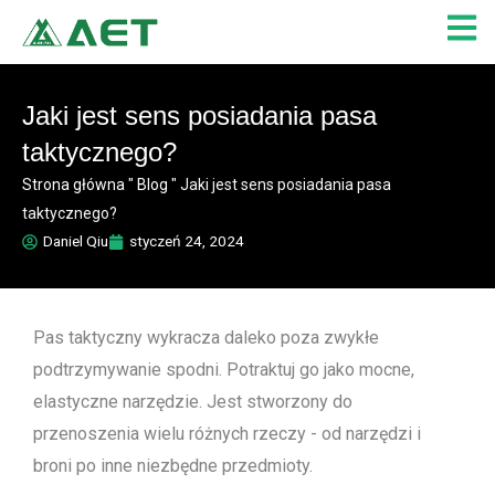
Przejdź
do
treści
Jaki jest sens posiadania pasa
taktycznego?
Strona główna
"
Blog
"
Jaki jest sens posiadania pasa
taktycznego?
Daniel Qiu
styczeń 24, 2024
Pas taktyczny wykracza daleko poza zwykłe
podtrzymywanie spodni. Potraktuj go jako mocne,
elastyczne narzędzie. Jest stworzony do
przenoszenia wielu różnych rzeczy - od narzędzi i
broni po inne niezbędne przedmioty.