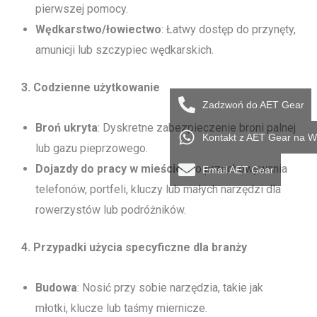
pierwszej pomocy.
Wędkarstwo/łowiectwo
: Łatwy dostęp do przynęty,
amunicji lub szczypiec wędkarskich.
3. Codzienne użytkowanie
Zadzwoń do AET Gear
Broń ukryta
: Dyskretne zabezpieczenie broni palnej
Kontakt z AET Gear na 
lub gazu pieprzowego.
Dojazdy do pracy w mieście
: Do przechowywania
Email AET Gear
telefonów, portfeli, kluczy lub małych narzędzi dla
rowerzystów lub podróżników.
4. Przypadki użycia specyficzne dla branży
Budowa
: Nosić przy sobie narzędzia, takie jak
młotki, klucze lub taśmy miernicze.