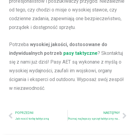
profesjonalistów i poszukiwaczy przygód. Niezależnie
od tego, czy chodzi o misje o wysokiej stawce, czy
codzienne zadania, zapewniają one bezpieczeństwo,
porządek i dostępność sprzętu.
Potrzeba
wysokiej jakości, dostosowane do
indywidualnych potrzeb
pasy taktyczne
? Skontaktuj
się z nami już dziś! Pasy AET są wykonane z myślą o
wysokiej wydajności, zaufali im wojskowi, organy
ścigania i eksperci od outdooru. Wyposaż swój zespół
w niezawodność.
Prev
Nex
POPRZEDNI
NASTĘPNY
Jak nosić torbę taktyczną
Poznaj najlepszy sprzęt taktyczny na SHOT SHOW - odwiedź nas teraz na stoisku 60406!