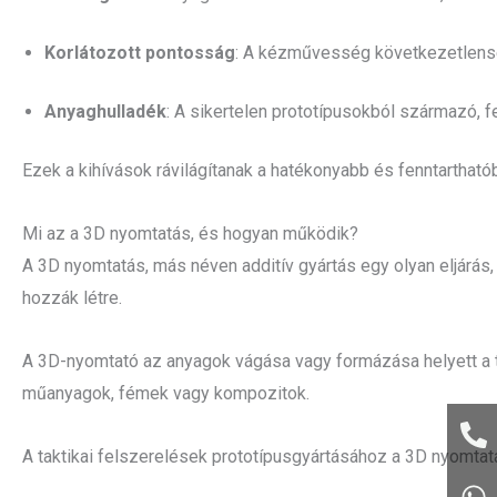
Korlátozott pontosság
: A kézművesség következetlens
Anyaghulladék
: A sikertelen prototípusokból származó, 
Ezek a kihívások rávilágítanak a hatékonyabb és fenntartha
Mi az a 3D nyomtatás, és hogyan működik?
A 3D nyomtatás, más néven additív gyártás egy olyan eljárás, a
hozzák létre.
A 3D-nyomtató az anyagok vágása vagy formázása helyett a tá
műanyagok, fémek vagy kompozitok.
A taktikai felszerelések prototípusgyártásához a 3D nyomtat