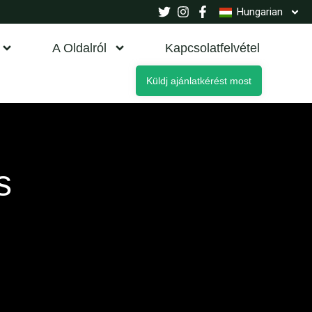
Hungarian
A Oldalról
Kapcsolatfelvétel
Küldj ajánlatkérést most
s