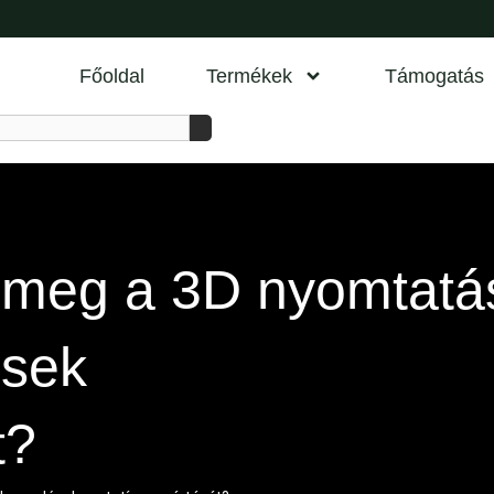
Főoldal
Termékek
Támogatás
a meg a 3D nyomtatá
ések
t?