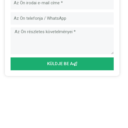
E-
mail
Üzenet
KÜLDJE BE A