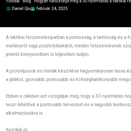
Főoldal
"
Blog
"
Hogyan változtatja meg a 3D nyomtatás a taktikai f
Daniel Qiu
február 24, 2025
A taktikai felszerelésiparban a pontosság, a tartósság és a f
mellényről vagy pisztolytáskáról, minden felszerelésnek szi
jelentő környezetben is teljesíteni tudjon.
A prototípusok és minták készítése hagyományosan lassú és
a játékot, gyorsabb, pontosabb és költséghatékonyabb megol
Ebben a cikkben azt vizsgáljuk meg, hogy a 3D nyomtatás hogy
teszi lehetővé a pontosabb tervezést és a nagyobb testresza
alkalmazásokra is.
Kezdjük el.