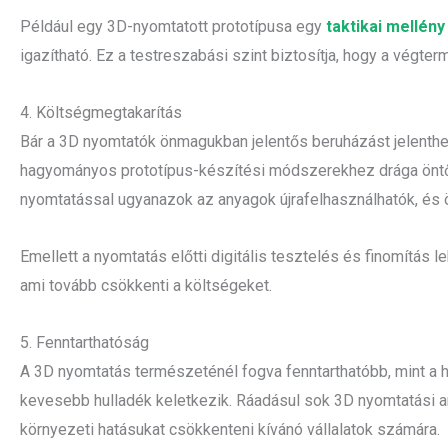
Például egy 3D-nyomtatott prototípusa egy
taktikai mellény
igazítható. Ez a testreszabási szint biztosítja, hogy a végt
4. Költségmegtakarítás
Bár a 3D nyomtatók önmagukban jelentős beruházást jelenthe
hagyományos prototípus-készítési módszerekhez drága ön
nyomtatással ugyanazok az anyagok újrafelhasználhatók, és
Emellett a nyomtatás előtti digitális tesztelés és finomítás
ami tovább csökkenti a költségeket.
5. Fenntarthatóság
A 3D nyomtatás természeténél fogva fenntarthatóbb, mint a 
kevesebb hulladék keletkezik. Ráadásul sok 3D nyomtatási an
környezeti hatásukat csökkenteni kívánó vállalatok számára.