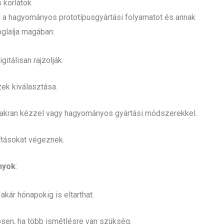
 korlátok
 a hagyományos prototípusgyártási folyamatot és annak
oglalja magában:
gitálisan rajzolják.
ek kiválasztása.
 gyakran kézzel vagy hagyományos gyártási módszerekkel.
zításokat végeznek.
nyok
:
akár hónapokig is eltarthat.
sen, ha több ismétlésre van szükség.