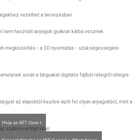
égekhez vezethet a tervezésben.
fel nem használt anyagok gyakran kárba vesznek.
tóbb megközelítés - a 3D nyomtatás - szükségességére.
melynek során a tárgyakat digitális fájlból rétegről rétegre
rgyat az alapoktól kezdve építi fel olyan anyagokból, mint a
Hívja az AET Gear-t
ás számos előnyt kínál: