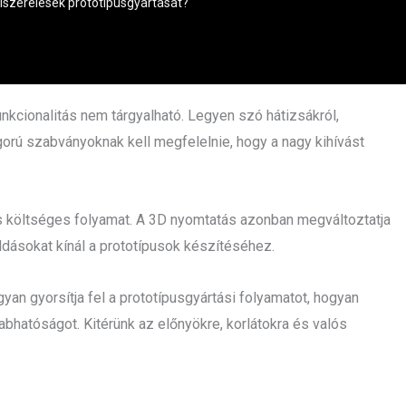
elszerelések prototípusgyártását?
unkcionalitás nem tárgyalható. Legyen szó hátizsákról,
gorú szabványoknak kell megfelelnie, hogy a nagy kihívást
 költséges folyamat. A 3D nyomtatás azonban megváltoztatja
dásokat kínál a prototípusok készítéséhez.
an gyorsítja fel a prototípusgyártási folyamatot, hogyan
bhatóságot. Kitérünk az előnyökre, korlátokra és valós