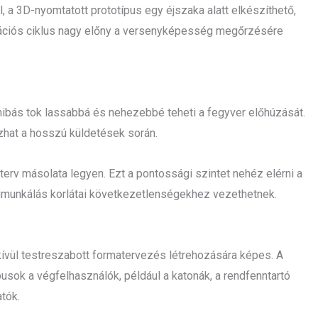
, a 3D-nyomtatott prototípus egy éjszaka alatt elkészíthető,
erációs ciklus nagy előny a versenyképesség megőrzésére
s hibás tok lassabbá és nehezebbé teheti a fegyver előhúzását.
zhat a hosszú küldetések során.
 terv másolata legyen. Ezt a pontossági szintet nehéz elérni a
munkálás korlátai következetlenségekhez vezethetnek.
ívül testreszabott formatervezés létrehozására képes. A
ípusok a végfelhasználók, például a katonák, a rendfenntartó
tók.