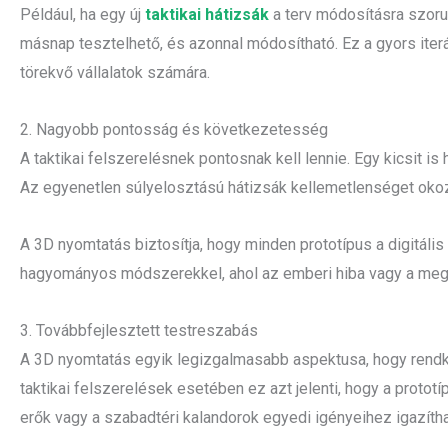
Például, ha egy új
taktikai hátizsák
a terv módosításra szorul
másnap tesztelhető, és azonnal módosítható. Ez a gyors it
törekvő vállalatok számára.
2. Nagyobb pontosság és következetesség
A taktikai felszerelésnek pontosnak kell lennie. Egy kicsit i
Az egyenetlen súlyelosztású hátizsák kellemetlenséget oko
A 3D nyomtatás biztosítja, hogy minden prototípus a digitális
hagyományos módszerekkel, ahol az emberi hiba vagy a meg
3. Továbbfejlesztett testreszabás
A 3D nyomtatás egyik legizgalmasabb aspektusa, hogy rendk
taktikai felszerelések esetében ez azt jelenti, hogy a protot
erők vagy a szabadtéri kalandorok egyedi igényeihez igazítha