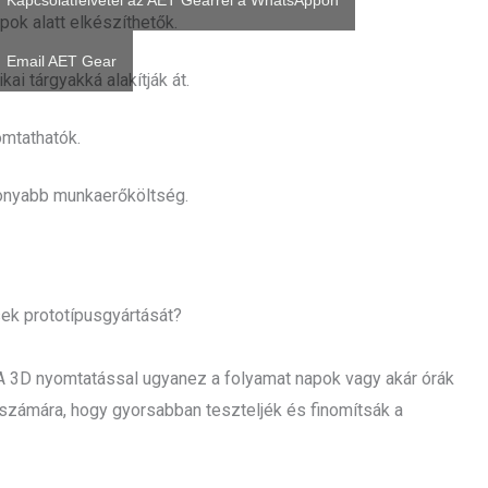
Kapcsolatfelvétel az AET Gearrel a WhatsAppon
pok alatt elkészíthetők.
Email AET Gear
kai tárgyakká alakítják át.
omtathatók.
onyabb munkaerőköltség.
sek prototípusgyártását?
. A 3D nyomtatással ugyanez a folyamat napok vagy akár órák
 számára, hogy gyorsabban teszteljék és finomítsák a