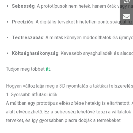
Sebesség
: A prototípusok nem hetek, hanem órák vagy na
Precíziós
: A digitális terveket hihetetlen pontossággal fizi
Testreszabás
: A minták könnyen módosíthatók és újrany
Költséghatékonyság
: Kevesebb anyaghulladék és alacs
Tudjon meg többet
itt
.
Hogyan változtatja meg a 3D nyomtatás a taktikai felszerelé
1. Gyorsabb átfutási idők
A múltban egy prototípus elkészítése hetekig is eltarthatott
alatt elvégezhető. Ez a sebesség lehetővé teszi a vállalatok
terveket, és így gyorsabban piacra dobják a termékeket.