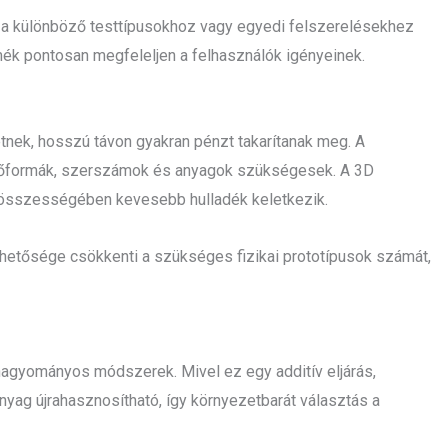
a különböző testtípusokhoz vagy egyedi felszerelésekhez
ermék pontosan megfeleljen a felhasználók igényeinek.
tnek, hosszú távon gyakran pénzt takarítanak meg. A
tőformák, szerszámok és anyagok szükségesek. A 3D
 összességében kevesebb hulladék keletkezik.
 lehetősége csökkenti a szükséges fizikai prototípusok számát,
hagyományos módszerek. Mivel ez egy additív eljárás,
yag újrahasznosítható, így környezetbarát választás a