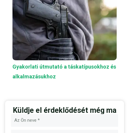
Gyakorlati útmutató a táskatípusokhoz és
alkalmazásukhoz
Küldje el érdeklődését még ma
Név