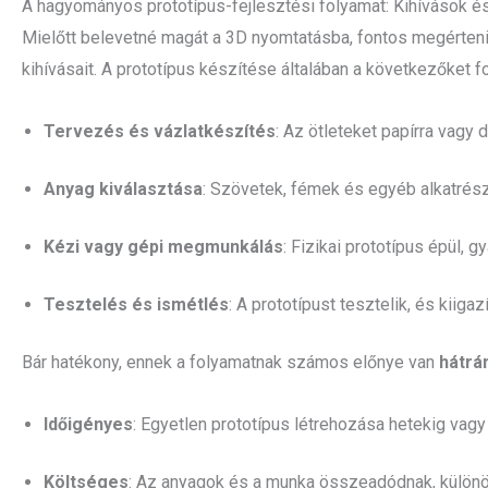
A hagyományos prototípus-fejlesztési folyamat: Kihívások és
Mielőtt belevetné magát a 3D nyomtatásba, fontos megérteni
kihívásait. A prototípus készítése általában a következőket f
Tervezés és vázlatkészítés
: Az ötleteket papírra vagy di
Anyag kiválasztása
: Szövetek, fémek és egyéb alkatrész
Kézi vagy gépi megmunkálás
: Fizikai prototípus épül,
Tesztelés és ismétlés
: A prototípust tesztelik, és kiiga
Bár hatékony, ennek a folyamatnak számos előnye van
hátrá
Időigényes
: Egyetlen prototípus létrehozása hetekig vagy 
Költséges
: Az anyagok és a munka összeadódnak, különö