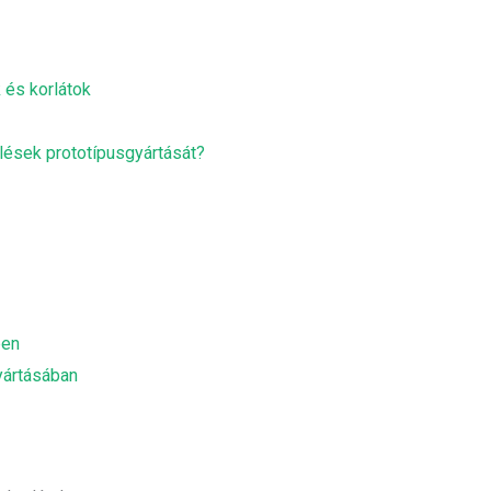
 és korlátok
elések prototípusgyártását?
ben
gyártásában