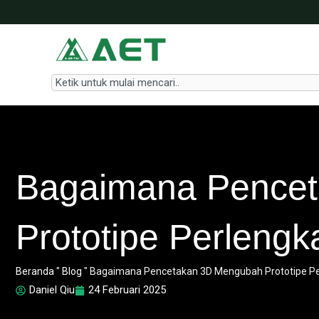
Lewati
ke
konten
Search
Bagaimana Pence
Prototipe Perlengk
Beranda
"
Blog
"
Bagaimana Pencetakan 3D Mengubah Prototipe Pe
Daniel Qiu
24 Februari 2025