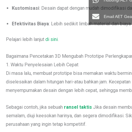
Hubungi AET G
Kustomisasi
: Desain dapat dengan mudah dimodifikasi dan
Email AET Gea
Efektivitas Biaya
: Lebih sedikit limbah material dan biaya
Pelajari lebih lanjut
di sini
.
Bagaimana Pencetakan 3D Mengubah Prototipe Perlengkapan
1. Waktu Penyelesaian Lebih Cepat
Di masa lalu, membuat prototipe bisa memakan waktu bermi
diselesaikan dalam hitungan hari-atau bahkan jam. Kecepata
menyempurnakan desain dengan lebih cepat, sehingga memba
Sebagai contoh, jika sebuah
ransel taktis
Jika desain membut
semalam, diuji keesokan harinya, dan segera dimodifikasi. Si
perusahaan yang ingin tetap kompetitif.