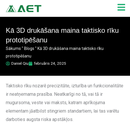
Skip
to
content
Kā 3D drukāšana maina taktisko rīku
prototipēšanu
Sākums
"
Blogs
"
Kā 3D drukāšana maina taktisko rīku
prototipēšanu
Daniel Qiu
februāris 24, 2025
Taktisko rīku nozarē precizitāte, izturība un funkcionalitāte
ir neatņemama prasība. Neatkarīgi no tā, vai tā ir
mugursoma, veste vai maksts, katram aprīkojuma
elementam jāatbilst stingriem standartiem, lai tas varētu
darboties augsta riska apstākļos.