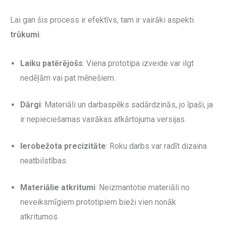
Lai gan šis process ir efektīvs, tam ir vairāki aspekti.
trūkumi
:
Laiku patērējošs
: Viena prototipa izveide var ilgt
nedēļām vai pat mēnešiem.
Dārgi
: Materiāli un darbaspēks sadārdzinās, jo īpaši, ja
ir nepieciešamas vairākas atkārtojuma versijas.
Ierobežota precizitāte
: Roku darbs var radīt dizaina
neatbilstības.
Materiālie atkritumi
: Neizmantotie materiāli no
neveiksmīgiem prototipiem bieži vien nonāk
atkritumos.