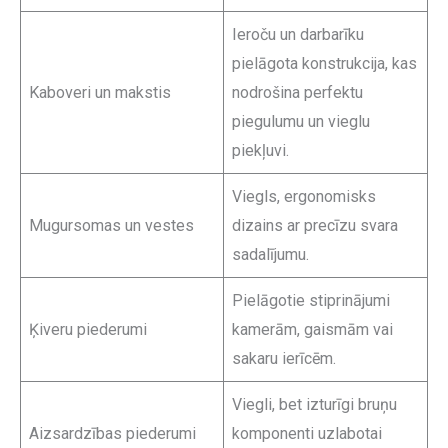
Ieroču un darbarīku
pielāgota konstrukcija, kas
Kaboveri un makstis
nodrošina perfektu
piegulumu un vieglu
piekļuvi.
Viegls, ergonomisks
Mugursomas un vestes
dizains ar precīzu svara
sadalījumu.
Pielāgotie stiprinājumi
Ķiveru piederumi
kamerām, gaismām vai
sakaru ierīcēm.
Viegli, bet izturīgi bruņu
Aizsardzības piederumi
komponenti uzlabotai