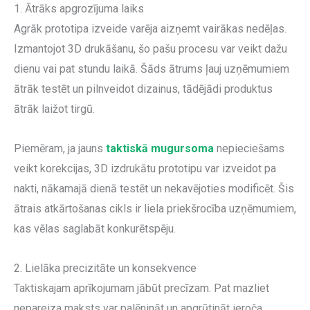
1. Ātrāks apgrozījuma laiks
Agrāk prototipa izveide varēja aizņemt vairākas nedēļas.
Izmantojot 3D drukāšanu, šo pašu procesu var veikt dažu
dienu vai pat stundu laikā. Šāds ātrums ļauj uzņēmumiem
ātrāk testēt un pilnveidot dizainus, tādējādi produktus
ātrāk laižot tirgū.
Piemēram, ja jauns
taktiskā mugursoma
nepieciešams
veikt korekcijas, 3D izdrukātu prototipu var izveidot pa
nakti, nākamajā dienā testēt un nekavējoties modificēt. Šis
ātrais atkārtošanas cikls ir liela priekšrocība uzņēmumiem,
kas vēlas saglabāt konkurētspēju.
2. Lielāka precizitāte un konsekvence
Taktiskajam aprīkojumam jābūt precīzam. Pat mazliet
nepareiza maksts var palēnināt un apgrūtināt ieroča