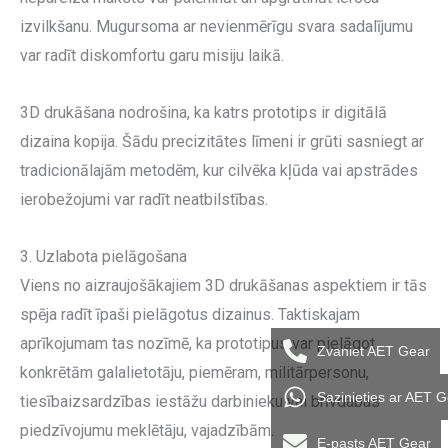
izvilkšanu. Mugursoma ar nevienmērīgu svara sadalījumu
var radīt diskomfortu garu misiju laikā.
3D drukāšana nodrošina, ka katrs prototips ir digitālā
dizaina kopija. Šādu precizitātes līmeni ir grūti sasniegt ar
tradicionālajām metodēm, kur cilvēka kļūda vai apstrādes
ierobežojumi var radīt neatbilstības.
3. Uzlabota pielāgošana
Viens no aizraujošākajiem 3D drukāšanas aspektiem ir tās
spēja radīt īpaši pielāgotus dizainus. Taktiskajam
aprīkojumam tas nozīmē, ka prototipus var pielāgot
Zvaniet AET Gear
konkrētām galalietotāju, piemēram, militārpersonu,
Sazinieties ar AET 
tiesībaizsardzības iestāžu darbinieku vai brīvdabas
piedzīvojumu meklētāju, vajadzībām.
E-pasts AET Gear