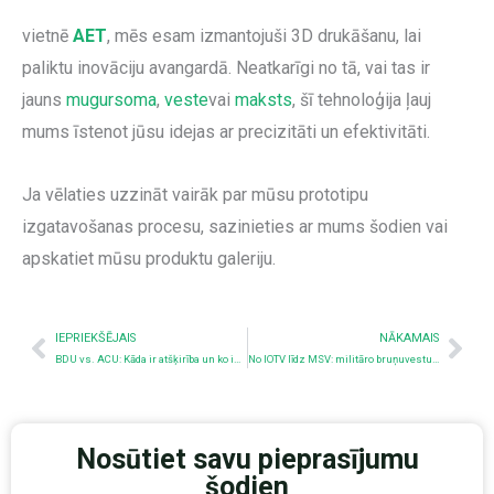
vietnē
AET
, mēs esam izmantojuši 3D drukāšanu, lai
paliktu inovāciju avangardā. Neatkarīgi no tā, vai tas ir
jauns
mugursoma
,
veste
vai
maksts
, šī tehnoloģija ļauj
mums īstenot jūsu idejas ar precizitāti un efektivitāti.
Ja vēlaties uzzināt vairāk par mūsu prototipu
izgatavošanas procesu, sazinieties ar mums šodien vai
apskatiet mūsu produktu galeriju.
Iepriekšējais
Nex
IEPRIEKŠĒJAIS
NĀKAMAIS
BDU vs. ACU: Kāda ir atšķirība un ko izvēlēties?
No IOTV līdz MSV: militāro bruņuvestu attīstība
Nosūtiet savu pieprasījumu
šodien