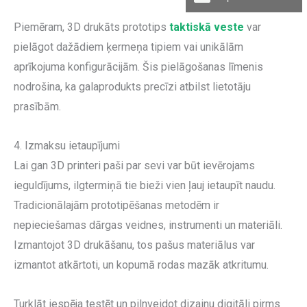
Piemēram, 3D drukāts prototips
taktiskā veste
var
pielāgot dažādiem ķermeņa tipiem vai unikālām
aprīkojuma konfigurācijām. Šis pielāgošanas līmenis
nodrošina, ka galaprodukts precīzi atbilst lietotāju
prasībām.
4. Izmaksu ietaupījumi
Lai gan 3D printeri paši par sevi var būt ievērojams
ieguldījums, ilgtermiņā tie bieži vien ļauj ietaupīt naudu.
Tradicionālajām prototipēšanas metodēm ir
nepieciešamas dārgas veidnes, instrumenti un materiāli.
Izmantojot 3D drukāšanu, tos pašus materiālus var
izmantot atkārtoti, un kopumā rodas mazāk atkritumu.
Turklāt iespēja testēt un pilnveidot dizainu digitāli pirms