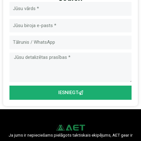
Nosaukums
E-
pasts
Ziņa
IESNIEGT
Ja jums ir nepieciešams pielāgots taktiskais ekipējums, AET gear ir