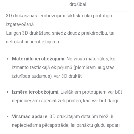
drošībai.
3D drukāšanas ierobežojumi taktisko rīku prototipu
izgatavošanā
Lai gan 3D drukāšana sniedz daudz priekšrocību, tai
netrūkst arī ierobežojumu:
Materiālu ierobežojumi
: Ne visus materiālus, ko
izmanto taktiskajā ekipējumā (piemēram, augstas
izturības audumus), var 3D drukāt.
Izmēra ierobežojumi
: Lielākiem prototipiem var būt
nepieciešami specializēti printeri, kas var būt dārgi.
Virsmas apdare
: 3D drukātajām detaļām bieži ir
nepieciešama pēcapstrāde, lai panāktu gludu apdari.