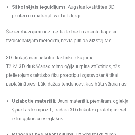
Sākotnējais ieguldījums
: Augstas kvalitātes 3D
printeri un materiāli var būt dārgi.
Šie ierobežojumi nozīmē, ka to bieži izmanto kopā ar
tradicionālajām metodēm, nevis pilnībā aizstāj tās.
3D drukāšanas nākotne taktisko rīku jomā
Tā kā 3D drukāšanas tehnoloģija turpina attīstīties, tās
pielietojums taktisko rīku prototipu izgatavošanā tikai
paplašināsies. Lūk, dažas tendences, kas būtu vērojamas:
Uzlabotie materiāli
: Jauni materiāli, piemēram, oglekļa
šķiedras kompozīti, padara 3D drukātos prototipus vēl
izturīgākus un vieglākus.
Ražošana pēc pieprasījuma
: Uzņēmumi drīzumā,