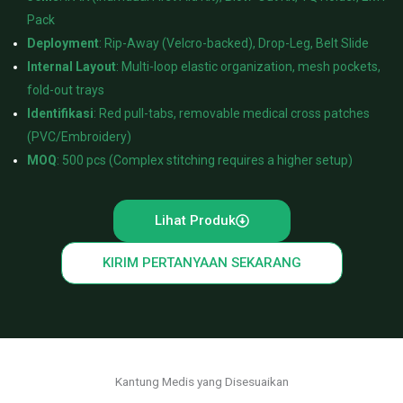
Pack
Deployment
: Rip-Away (Velcro-backed), Drop-Leg, Belt Slide
Internal Layout
: Multi-loop elastic organization, mesh pockets,
fold-out trays
Identifikasi
: Red pull-tabs, removable medical cross patches
(PVC/Embroidery)
MOQ
: 500 pcs (Complex stitching requires a higher setup)
Lihat Produk
KIRIM PERTANYAAN SEKARANG
Kantung Medis yang Disesuaikan