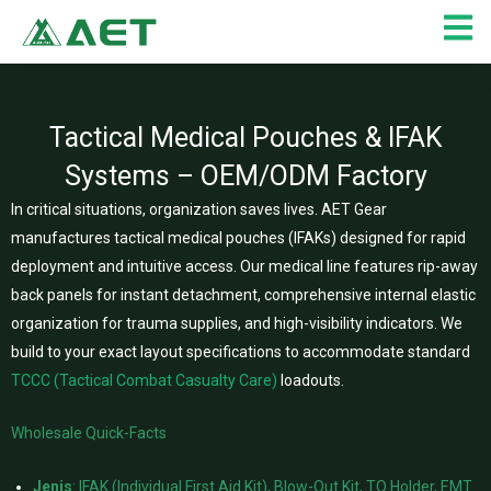
Lewati
ke
konten
Tactical Medical Pouches & IFAK
Systems – OEM/ODM Factory
In critical situations, organization saves lives. AET Gear
manufactures tactical medical pouches (IFAKs) designed for rapid
deployment and intuitive access. Our medical line features rip-away
back panels for instant detachment, comprehensive internal elastic
organization for trauma supplies, and high-visibility indicators. We
build to your exact layout specifications to accommodate standard
TCCC (Tactical Combat Casualty Care)
loadouts.
Wholesale Quick-Facts
Jenis
: IFAK (Individual First Aid Kit), Blow-Out Kit, TQ Holder, EMT