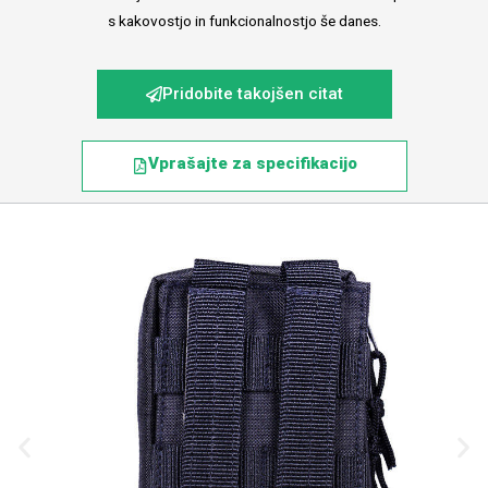
s kakovostjo in funkcionalnostjo še danes.
Pridobite takojšen citat
Vprašajte za specifikacijo