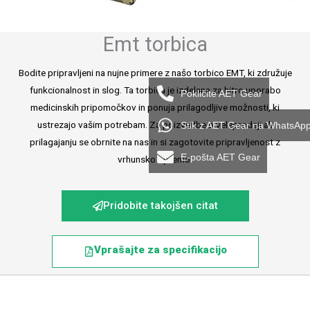
Emt torbica
Bodite pripravljeni na nujne primere z našo torbico EMT, ki združuje
funkcionalnost in slog. Ta torbica je izdelana za hitro uporabo
Pokličite AET Gear
medicinskih pripomočkov in ponuja prilagodljive možnosti, ki
ustrezajo vašim potrebam. Za poizvedbe o veleprodaji ali
Stik z AET Gear na WhatsAp
prilagajanju se obrnite na nas in si zagotovite pripravljenost z
E-pošta AET Gear
vrhunsko opremo.
Pridobite takojšen citat
Vprašajte za specifikacijo