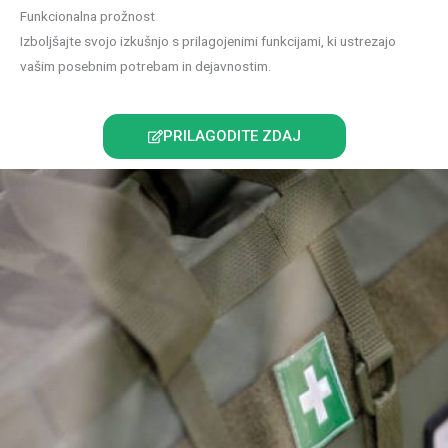
Funkcionalna prožnost
Izboljšajte svojo izkušnjo s prilagojenimi funkcijami, ki ustrezajo
vašim posebnim potrebam in dejavnostim.
PRILAGODITE ZDAJ