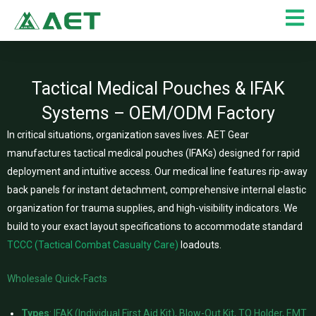
Skip
to
content
Tactical Medical Pouches & IFAK
Systems – OEM/ODM Factory
In critical situations, organization saves lives. AET Gear
manufactures tactical medical pouches (IFAKs) designed for rapid
deployment and intuitive access. Our medical line features rip-away
back panels for instant detachment, comprehensive internal elastic
organization for trauma supplies, and high-visibility indicators. We
build to your exact layout specifications to accommodate standard
TCCC (Tactical Combat Casualty Care)
loadouts.
Wholesale Quick-Facts
Types
: IFAK (Individual First Aid Kit), Blow-Out Kit, TQ Holder, EMT