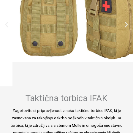
Taktična torbica IFAK
Zagotovite si pripravljenost z našo taktično torbico IFAK, ki je
zasnovana za takojšnjo oskrbo poškodb v taktičnih okoljih. Ta
torbica, ki je združljiva s sistemom Molle in omogoča enostavno
vgradnjo, ponuja prilagodljive rešitve za shranjevanje ključnih