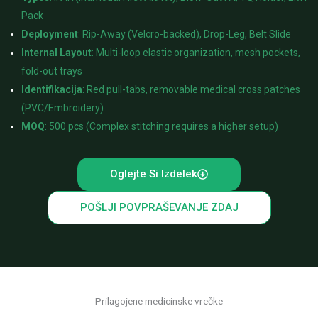
Pack
Deployment
: Rip-Away (Velcro-backed), Drop-Leg, Belt Slide
Internal Layout
: Multi-loop elastic organization, mesh pockets,
fold-out trays
Identifikacija
: Red pull-tabs, removable medical cross patches
(PVC/Embroidery)
MOQ
: 500 pcs (Complex stitching requires a higher setup)
Oglejte Si Izdelek
POŠLJI POVPRAŠEVANJE ZDAJ
Prilagojene medicinske vrečke