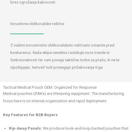
brez ogrožanja kakovosti.
Inovativne oblikovalske rešitve
Z našimi inovativnimi oblikovalskimi rešitvami ostanite pred
konkurenco. Naša ekipa nenehno raziskuje nove trende in
funkcionalnosti ter vam ponuja taktične torbe za pračo, ki ne le
izpolnjujejo, temveč tudi presegajo pričakovanja trga.
Tactical Medical Pouch OEM: Organized for Response
Medical pouches (IFAKs) are lifesaving equipment. The manufacturing
focus here is on internal organization and rapid deployment.
Key Features for B2B Buyers
Rip-Away Panels
: We produce hook-and-loop-backed pouches that