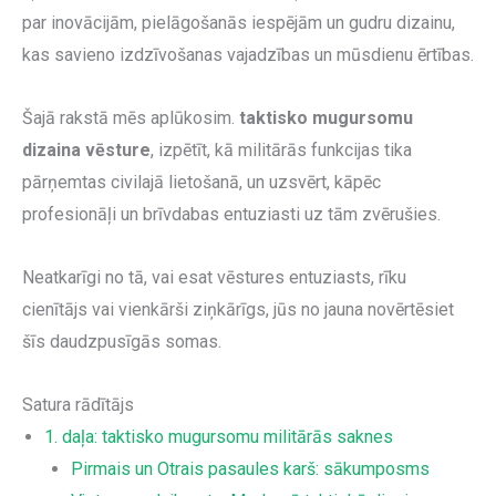
par inovācijām, pielāgošanās iespējām un gudru dizainu,
kas savieno izdzīvošanas vajadzības un mūsdienu ērtības.
Šajā rakstā mēs aplūkosim.
taktisko mugursomu
dizaina vēsture
, izpētīt, kā militārās funkcijas tika
pārņemtas civilajā lietošanā, un uzsvērt, kāpēc
profesionāļi un brīvdabas entuziasti uz tām zvērušies.
Neatkarīgi no tā, vai esat vēstures entuziasts, rīku
cienītājs vai vienkārši ziņkārīgs, jūs no jauna novērtēsiet
šīs daudzpusīgās somas.
Satura rādītājs
1. daļa: taktisko mugursomu militārās saknes
Pirmais un Otrais pasaules karš: sākumposms