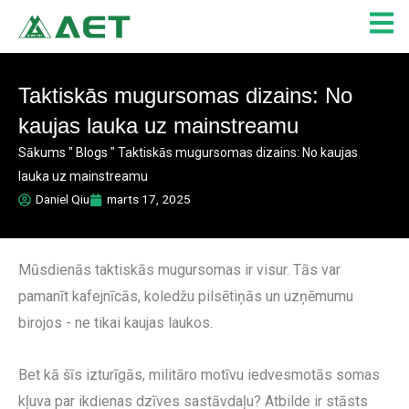
Skip
to
content
Taktiskās mugursomas dizains: No
kaujas lauka uz mainstreamu
Sākums
"
Blogs
"
Taktiskās mugursomas dizains: No kaujas
lauka uz mainstreamu
Daniel Qiu
marts 17, 2025
Mūsdienās taktiskās mugursomas ir visur. Tās var
pamanīt kafejnīcās, koledžu pilsētiņās un uzņēmumu
birojos - ne tikai kaujas laukos.
Bet kā šīs izturīgās, militāro motīvu iedvesmotās somas
kļuva par ikdienas dzīves sastāvdaļu? Atbilde ir stāsts