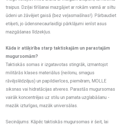
traipus. Dziļai tīrīšanai mazgājiet ar rokām vannā ar siltu
ūdeni un žāvējiet gaisā (bez veļasmašīnas!). Pārbaudiet
etiķeti, jo ūdensnecaurlaidīgi pārklājumi ienīst asus
mazgāšanas līdzekļus.
Kāda ir atšķirība starp taktiskajām un parastajām
mugursomām?
Taktiskās somas ir izgatavotas stingrāk, izmantojot
militārās klases materiālus (neilonu, smagus
rāvējslēdzējus) un papildierīces, piemēram, MOLLE
siksnas vai hidratācijas atveres. Parastās mugursomas
vairāk koncentrējas uz stilu un pamata uzglabāšanu -
mazāk izturīgas, mazāk universālas.
Secinājums: Kāpēc taktiskās mugursomas ir šeit, lai