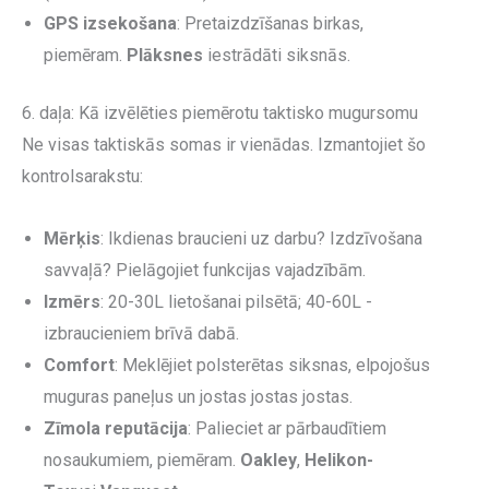
GPS izsekošana
: Pretaizdzīšanas birkas,
piemēram.
Plāksnes
iestrādāti siksnās.
6. daļa: Kā izvēlēties piemērotu taktisko mugursomu
Ne visas taktiskās somas ir vienādas. Izmantojiet šo
kontrolsarakstu:
Mērķis
: Ikdienas braucieni uz darbu? Izdzīvošana
savvaļā? Pielāgojiet funkcijas vajadzībām.
Izmērs
: 20-30L lietošanai pilsētā; 40-60L -
izbraucieniem brīvā dabā.
Comfort
: Meklējiet polsterētas siksnas, elpojošus
muguras paneļus un jostas jostas jostas.
Zīmola reputācija
: Palieciet ar pārbaudītiem
nosaukumiem, piemēram.
Oakley
,
Helikon-