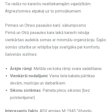
Tie radās no karavīru neatliekamajām vajadzībām.
Atgriezīsimies atpakaļ uz to pirmsākumiem.
Pirmais un Otrais pasaules karš: sākumposms
Pirmā un Otrā pasaules kara laikā karavīri nēsāja
vienkāršas audekla somas ar minimālu organizāciju. Šajās
somās izturība un ietilpība bija svarīgāka par komfortu.
Galvenās iezīmes:
Ārējie rāmji
: Metāla vai koka rāmji svara sadalīšanai.
Vienkārši nodalījumi
: Viena liela kabata pārtikas
devām, munīcijai un darbarīkiem.
Siksnu sistēmas
: Pamata plecu siksnas (bez
polsterējuma!).
Interesants fakts
: ASV armijas M-1945 "džungļu