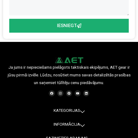
IESNIEGT
Ja jums ir nepieciešams pielāgots taktiskais ekipējums, AET gear ir
jūsu pirmā izvēle. Lūdzu, nosūtiet mums savas detalizētās prasības
un saņemiet tūlītēju cenu piedāvājumu.
F
I
P
Y
L
a
n
i
o
i
c
s
n
u
n
e
t
t
t
k
b
a
e
u
e
o
g
r
b
d
o
r
e
e
i
KATEGORIJAS
k
a
s
n
m
t
INFORMĀCIJA