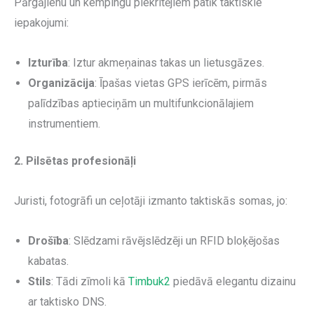
Pārgājienu un kempingu piekritējiem patīk taktiskie
iepakojumi:
Izturība
: Iztur akmeņainas takas un lietusgāzes.
Organizācija
: Īpašas vietas GPS ierīcēm, pirmās
palīdzības aptieciņām un multifunkcionālajiem
instrumentiem.
2. Pilsētas profesionāļi
Juristi, fotogrāfi un ceļotāji izmanto taktiskās somas, jo:
Drošība
: Slēdzami rāvējslēdzēji un RFID bloķējošas
kabatas.
Stils
: Tādi zīmoli kā
Timbuk2
piedāvā elegantu dizainu
ar taktisko DNS.