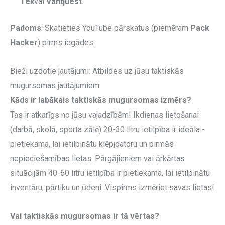
Tex
vai
Vanquest
.
Padoms
: Skatieties YouTube pārskatus (piemēram
Pack
Hacker
) pirms iegādes.
Bieži uzdotie jautājumi: Atbildes uz jūsu taktiskās
mugursomas jautājumiem
Kāds ir labākais taktiskās mugursomas izmērs?
Tas ir atkarīgs no jūsu vajadzībām! Ikdienas lietošanai
(darbā, skolā, sporta zālē) 20-30 litru ietilpība ir ideāla -
pietiekama, lai ietilpinātu klēpjdatoru un pirmās
nepieciešamības lietas. Pārgājieniem vai ārkārtas
situācijām 40-60 litru ietilpība ir pietiekama, lai ietilpinātu
inventāru, pārtiku un ūdeni. Vispirms izmēriet savas lietas!
Vai taktiskās mugursomas ir tā vērtas?