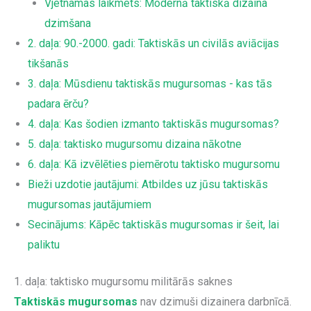
Vjetnamas laikmets: Modernā taktiskā dizaina
dzimšana
2. daļa: 90.-2000. gadi: Taktiskās un civilās aviācijas
tikšanās
3. daļa: Mūsdienu taktiskās mugursomas - kas tās
padara ērču?
4. daļa: Kas šodien izmanto taktiskās mugursomas?
5. daļa: taktisko mugursomu dizaina nākotne
6. daļa: Kā izvēlēties piemērotu taktisko mugursomu
Bieži uzdotie jautājumi: Atbildes uz jūsu taktiskās
mugursomas jautājumiem
Secinājums: Kāpēc taktiskās mugursomas ir šeit, lai
paliktu
1. daļa: taktisko mugursomu militārās saknes
Taktiskās mugursomas
nav dzimuši dizainera darbnīcā.