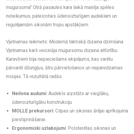
mugursoma" Otrā pasaules kara laikā mainīja spēles
noteikumus, pateicoties ūdensizturīgam audeklam un
regulējamām siksnām tropu apstākļiem.
Vjetnamas laikmets: Modernā taktiskā dizaina dzimšana
Vjetnamas karš veicināja mugursomu dizaina attīstību.
Karavīriem bija nepieciešams ekipējums, kas varētu
pārvarēt džungļus, ātru pārvietošanos un neparedzamas
misijas. Tā rezultātā radās:
Neilona audumi
: Audekls aizstāts ar vieglāku,
ūdensizturīgāku konstrukciju.
MOLLE prekursori
: Cilpas un siksnas ārējai aprīkojuma
piestiprināšanai.
Ergonomiski uzlabojumi
: Polsterētas siksnas un