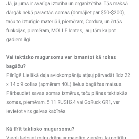
Jā, ja jums ir svarīga izturība un organizētība. Tās maksā
dārgāk nekā parastās somas (domājiet par $50-$200),
taču to izturīgie materiāli, piemēram, Cordura, un ērtās
funkcijas, piemēram, MOLLE lentes, ļauj tām kalpot
gadiem ilgi.
Vai taktisko mugursomu var izmantot kā rokas
bagāžu?
Pilnīgi! Lielākā daļa aviokompāniju atļauj pārvadāt līdz 22
x 14 x 9 collas (apmēram 40L) lielus bagāžas maisus.
Pārbaudiet savas somas izmērus, taču plānas taktiskās
somas, piemēram, 5.11 RUSH24 vai GoRuck GR1, var
ievietot virs galvas kabīnēs.
Kā tīrīt taktisko mugursomu?
Viegli lietojiet mitru drānu ar maigām ziepēm, lai notīrītu