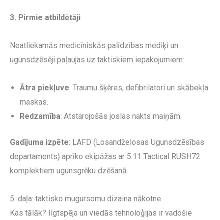
3. Pirmie atbildētāji
Neatliekamās medicīniskās palīdzības mediķi un
ugunsdzēsēji paļaujas uz taktiskiem iepakojumiem:
Ātra piekļuve
: Traumu šķēres, defibrilatori un skābekļa
maskas.
Redzamība
: Atstarojošās joslas nakts maiņām.
Gadījuma izpēte
: LAFD (Losandželosas Ugunsdzēsības
departaments) aprīko ekipāžas ar 5.11 Tactical RUSH72
komplektiem ugunsgrēku dzēšanā.
5. daļa: taktisko mugursomu dizaina nākotne
Kas tālāk? Ilgtspēja un viedās tehnoloģijas ir vadošie