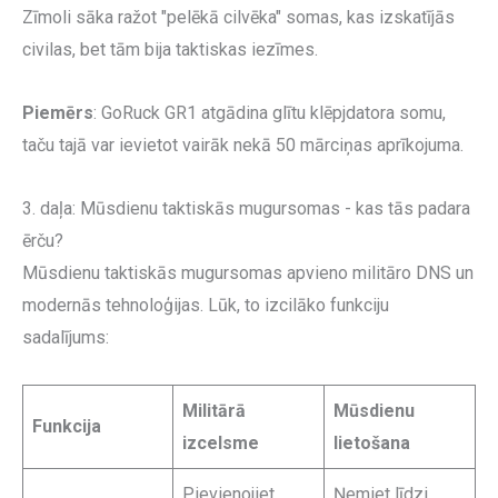
Zīmoli sāka ražot "pelēkā cilvēka" somas, kas izskatījās
civilas, bet tām bija taktiskas iezīmes.
Piemērs
: GoRuck GR1 atgādina glītu klēpjdatora somu,
taču tajā var ievietot vairāk nekā 50 mārciņas aprīkojuma.
3. daļa: Mūsdienu taktiskās mugursomas - kas tās padara
ērču?
Mūsdienu taktiskās mugursomas apvieno militāro DNS un
modernās tehnoloģijas. Lūk, to izcilāko funkciju
sadalījums:
Militārā
Mūsdienu
Funkcija
izcelsme
lietošana
Pievienojiet
Ņemiet līdzi