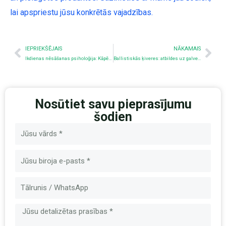
lai apspriestu jūsu konkrētās vajadzības.
Iepriekšējais
Nex
IEPRIEKŠĒJAIS
NĀKAMAIS
Ikdienas nēsāšanas psiholoģija: Kāpēc mēs nēsājam to, ko mēs nēsājam
Ballistiskās ķiveres: atbildes uz galvenajiem jautājumiem
Nosūtiet savu pieprasījumu
šodien
Nosaukums
E-
pasts
Ziņa