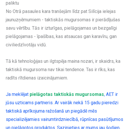
paliktu
No Otrā pasaules kara tranšejām līdz pat Silīcija ielejas
jaunuzņēmumiem - taktiskās mugursomas ir pierādījušas
savu vērtību. Tās ir izturīgas, pielāgojamas un bezgalīgi
pielāgojamas - īpašības, kas atsaucas gan karavīru, gan
civiliedzīvotāju vidū.
Tā kā tehnoloģijas un ilgtspēja maina nozari, ir skaidrs, ka
taktiskā mugursoma nav tikai tendence. Tas ir rīks, kas
radīts rītdienas izaicinājumiem.
Ja meklējat
pielāgotas taktiskās mugursomas
, AET ir
jūsu uzticams partneris. Ar vairāk nekā 15 gadu pieredzi
taktiskā aprīkojuma ražošanā un piegādē mēs
specializējamies vairumtirdzniecībā, rūpnīcas pasūtījumos
un pielāgotos produktos. Sazinieties ar mums jau šodien,