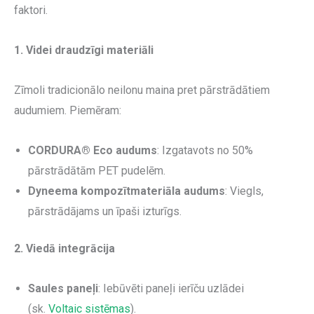
faktori.
1. Videi draudzīgi materiāli
Zīmoli tradicionālo neilonu maina pret pārstrādātiem
audumiem. Piemēram:
CORDURA® Eco audums
: Izgatavots no 50%
pārstrādātām PET pudelēm.
Dyneema kompozītmateriāla audums
: Viegls,
pārstrādājams un īpaši izturīgs.
2. Viedā integrācija
Saules paneļi
: Iebūvēti paneļi ierīču uzlādei
(sk.
Voltaic sistēmas
).