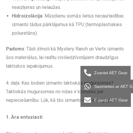
neaizķeras un nelaužas.
Hidroizolācija
: Mūsdienu somās lietus necaurlaidībai
izmanto tādus pārklājumus kā TPU (termoplastiskais
poliuretāns).
Padoms
: Tādi zīmoli kā Mystery Ranch un Vertx izmanto
šos materiālus, lai radītu civiliedzīvotājiem draudzīgus
taktiskos iepakojumus.
Zvaniet AET Gear
4. daļa: Kas šodien izmanto taktiskās mugursomas?
Sazinieties ar AET 
Taktiskās mugursomas no nišas ir kļuvušas par
nepieciešamību. Lūk, kā tās izmanto dažādas grupas:
E-pasts AET Gear
1.
Āra entuziasti