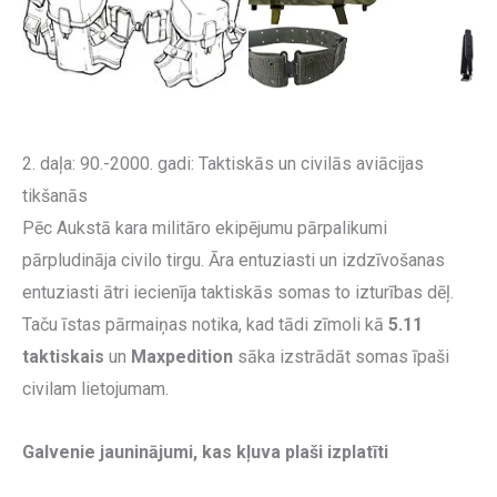
2. daļa: 90.-2000. gadi: Taktiskās un civilās aviācijas
tikšanās
Pēc Aukstā kara militāro ekipējumu pārpalikumi
pārpludināja civilo tirgu. Āra entuziasti un izdzīvošanas
entuziasti ātri iecienīja taktiskās somas to izturības dēļ.
Taču īstas pārmaiņas notika, kad tādi zīmoli kā
5.11
taktiskais
un
Maxpedition
sāka izstrādāt somas īpaši
civilam lietojumam.
Galvenie jauninājumi, kas kļuva plaši izplatīti