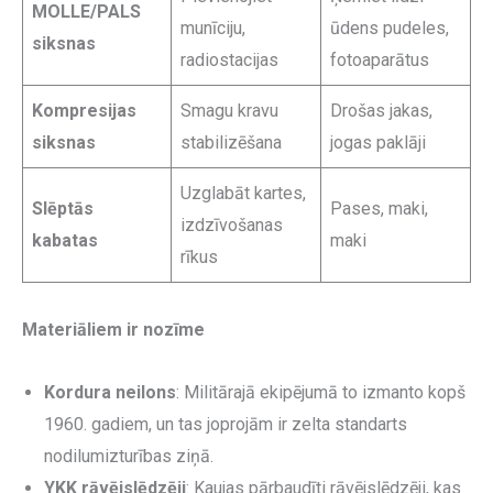
MOLLE/PALS
munīciju,
ūdens pudeles,
siksnas
radiostacijas
fotoaparātus
Kompresijas
Smagu kravu
Drošas jakas,
siksnas
stabilizēšana
jogas paklāji
Uzglabāt kartes,
Slēptās
Pases, maki,
izdzīvošanas
kabatas
maki
rīkus
Materiāliem ir nozīme
Kordura neilons
: Militārajā ekipējumā to izmanto kopš
1960. gadiem, un tas joprojām ir zelta standarts
nodilumizturības ziņā.
YKK rāvējslēdzēji
: Kaujas pārbaudīti rāvējslēdzēji, kas