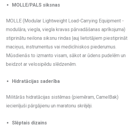
MOLLE/PALS siksnas
MOLLE (Modular Lightweight Load-Carrying Equipment -
modulāra, viegla, viegla kravas pārvadāšanas aprīkojuma)
stiprinātu neilona siksnu rindas ļauj lietotājiem piestiprināt
maciņus, instrumentus vai medicīniskos piederumus.
Mūsdienās to izmanto visam, sākot ar ūdens pudelēm un
beidzot ar velosipēdu slēdzenēm.
Hidratācijas saderība
Militārās hidratācijas sistēmas (piemēram, CamelBak)
iecienījuši pārgājienu un maratonu skrējēji.
Slēptais dizains