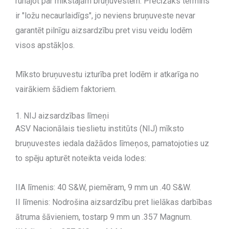
runājot par mīkstajām bruņuvestēm. Precīzāks termins
ir "ložu necaurlaidīgs", jo neviens bruņuveste nevar
garantēt pilnīgu aizsardzību pret visu veidu lodēm
visos apstākļos.
Mīksto bruņuvestu izturība pret lodēm ir atkarīga no
vairākiem šādiem faktoriem.
1. NIJ aizsardzības līmeņi
ASV Nacionālais tieslietu institūts (NIJ) mīksto
bruņuvestes iedala dažādos līmeņos, pamatojoties uz
to spēju apturēt noteikta veida lodes:
IIA līmenis: 40 S&W, piemēram, 9 mm un .40 S&W.
II līmenis: Nodrošina aizsardzību pret lielākas darbības
ātruma šāvieniem, tostarp 9 mm un .357 Magnum.