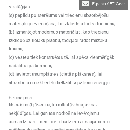
E-pasts AET Gear
stratēģijas.
(a) papildu polsterējuma vai triecienu absorbējošu
materiālu pievienošana, lai izkliedētu lodes triecienu;
(b) izmantojot modernus materiālus, kas triecienu
izkliedē uz lielāku platību, tādējādi radot mazāku
traumu;
(c) vestes tiek konstruētas tā, lai spēks vienmērīgāk
sadalītos pa ķermeni;
(d) ievietot traumplātnes (cietās plāksnes), lai
absorbētu un izkliedētu lielkalibra patronu enerģiju.
Secinājums
Nobeigumā jāsecina, ka mīkstās bruņas nav
nekļūdīgas. Lai gan tas nodrošina ievērojamu
aizsardzības līmeni pret daudziem ar šaujamieroci