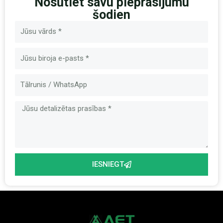
Nosūtiet savu pieprasījumu
šodien
Nosaukums
E-
pasts
Ziņa
IESNIEGT