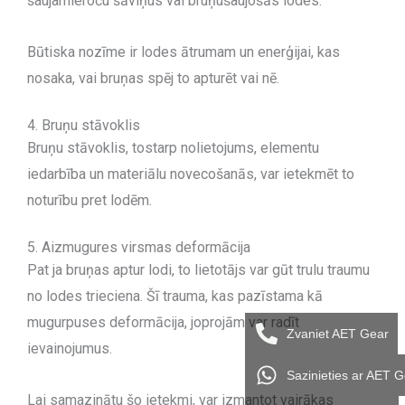
šaujamieroču šāviņus vai bruņušaujošās lodes.
Būtiska nozīme ir lodes ātrumam un enerģijai, kas
nosaka, vai bruņas spēj to apturēt vai nē.
4. Bruņu stāvoklis
Bruņu stāvoklis, tostarp nolietojums, elementu
iedarbība un materiālu novecošanās, var ietekmēt to
noturību pret lodēm.
5. Aizmugures virsmas deformācija
Pat ja bruņas aptur lodi, to lietotājs var gūt trulu traumu
no lodes trieciena. Šī trauma, kas pazīstama kā
mugurpuses deformācija, joprojām var radīt
Zvaniet AET Gear
ievainojumus.
Sazinieties ar AET 
Lai samazinātu šo ietekmi, var izmantot vairākas