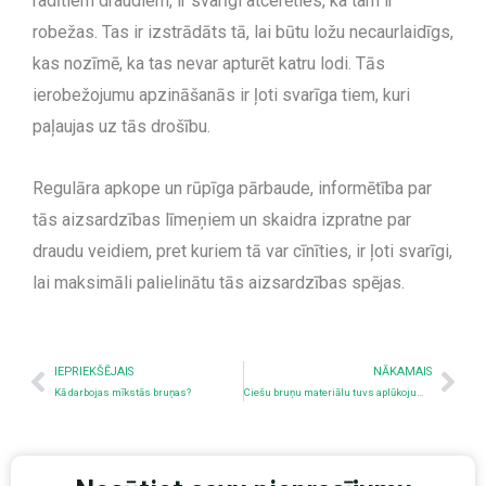
radītiem draudiem, ir svarīgi atcerēties, ka tam ir
robežas. Tas ir izstrādāts tā, lai būtu ložu necaurlaidīgs,
kas nozīmē, ka tas nevar apturēt katru lodi. Tās
ierobežojumu apzināšanās ir ļoti svarīga tiem, kuri
paļaujas uz tās drošību.
Regulāra apkope un rūpīga pārbaude, informētība par
tās aizsardzības līmeņiem un skaidra izpratne par
draudu veidiem, pret kuriem tā var cīnīties, ir ļoti svarīgi,
lai maksimāli palielinātu tās aizsardzības spējas.
Iepriekšējais
Nex
IEPRIEKŠĒJAIS
NĀKAMAIS
Kā darbojas mīkstās bruņas?
Ciešu bruņu materiālu tuvs aplūkojums