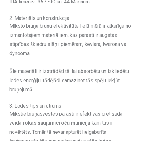
IIIA līmenis: .357 SIG un .44 Magnum.
2. Materiāls un konstrukcija
Mīksto bruņu bruņu efektivitāte lielā mērā ir atkarīga no
izmantotajiem materiāliem, kas parasti ir augstas
stiprības šķiedru slāņi, piemēram, kevlara, twarona vai
dyneema.
Šie materiāli ir izstrādāti tā, lai absorbētu un izkliedētu
lodes enerģiju, tādējādi samazinot tās spēju iekļūt
bruņojumā.
3. Lodes tips un ātrums
Mīkstie bruņasvestes parasti ir efektīvas pret šāda
veida
rokas šaujamieroču munīcija
kam tas ir
novērtēts. Tomēr tā nevar apturēt lielgabarīta