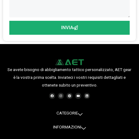
INVIA
Se avete bisogno di abbigliamento tattico personalizzato, AET gear
è la vostra prima scelta. Inviateci i vostri requisiti dettagliati e
ottenete subito un preventivo.
F
I
P
Y
L
a
n
i
o
i
c
s
n
u
n
e
t
t
t
k
b
a
e
u
e
o
g
r
b
d
o
r
e
e
i
CATEGORIE
k
a
s
n
m
t
INFORMAZIONI