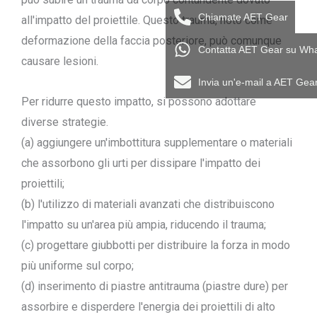
Chiamate AET Gear
all'impatto del proiettile. Questo trauma, noto come
deformazione della faccia posteriore, può comunque
Contatta AET Gear su Wh
causare lesioni.
Invia un'e-mail a AET Gea
Per ridurre questo impatto, si possono adottare
diverse strategie.
(a) aggiungere un'imbottitura supplementare o materiali
che assorbono gli urti per dissipare l'impatto dei
proiettili;
(b) l'utilizzo di materiali avanzati che distribuiscono
l'impatto su un'area più ampia, riducendo il trauma;
(c) progettare giubbotti per distribuire la forza in modo
più uniforme sul corpo;
(d) inserimento di piastre antitrauma (piastre dure) per
assorbire e disperdere l'energia dei proiettili di alto