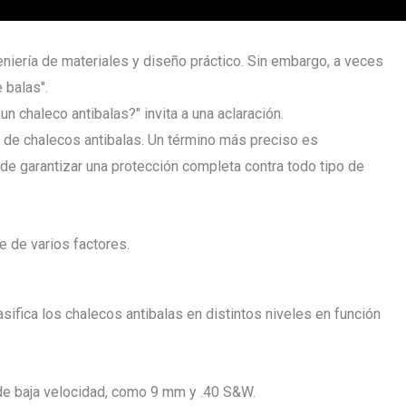
eniería de materiales y diseño práctico. Sin embargo, a veces
 balas".
 chaleco antibalas?" invita a una aclaración.
 de chalecos antibalas. Un término más preciso es
ede garantizar una protección completa contra todo tipo de
e de varios factores.
asifica los chalecos antibalas en distintos niveles en función
 de baja velocidad, como 9 mm y .40 S&W.