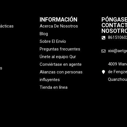
INFORMACIÓN
PÓNGASE
CONTAC
tácticas
Acerca De Nosotros
NOSOTR
Blog
86151060
Sobre El Envío
Preguntas frecuentes
xixi@aetg
Únete al equipo Qur
4009 Wanda
Conviértase en agente
os
de Fengze
Alianzas con personas
Quanzhou,
influyentes
Tienda en línea