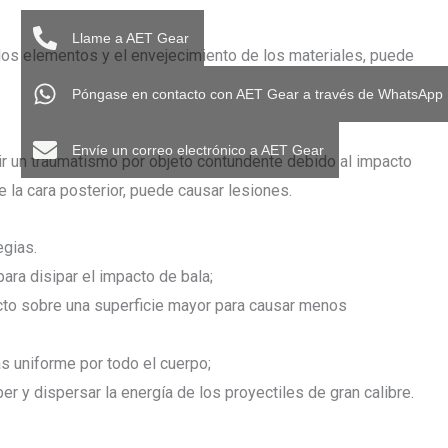
Llame a AET Gear
a los elementos y el envejecimiento de los materiales, puede
Póngase en contacto con AET Gear a través de WhatsApp
Envíe un correo electrónico a AET Gear
frir un traumatismo por objeto contundente debido al impacto
 la cara posterior, puede causar lesiones.
egias.
ara disipar el impacto de bala;
acto sobre una superficie mayor para causar menos
s uniforme por todo el cuerpo;
er y dispersar la energía de los proyectiles de gran calibre.