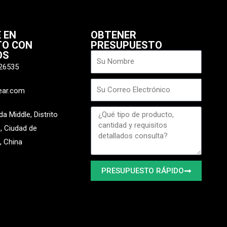
 EN
OBTENER
TO CON
PRESUPUESTO
OS
Nombre
26535
Correo
ear.com
electrónico
Mensaje
 Middle, Distrito
, Ciudad de
 China
PRESUPUESTO RÁPIDO