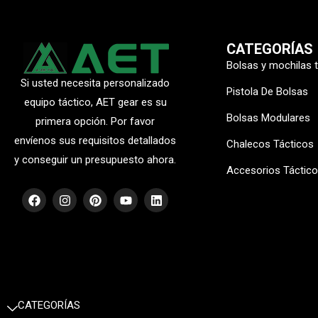
CATEGORÍAS
Bolsas y mochilas 
Si usted necesita personalizado
Pistola De Bolsas
equipo táctico, AET gear es su
Bolsas Modulares
primera opción. Por favor
envíenos sus requisitos detallados
Chalecos Tácticos
y conseguir un presupuesto ahora.
Accesorios Táctic
F
I
P
Y
L
a
n
i
o
i
c
s
n
u
n
e
t
t
t
k
b
a
e
u
e
o
g
r
b
d
o
r
e
e
i
k
a
s
n
m
t
CATEGORÍAS