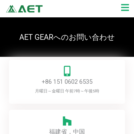
内
容
を
ス
キ
AET GEARへのお問い合わせ
ッ
プ
+86 151 0602 6535
月曜日～金曜日 午前7時～午後5時
福建省，中国