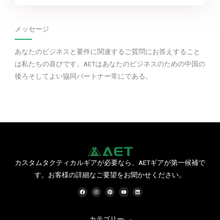
メッセージ
あなたのビジネスと要件に関連するご質問にお答えすること
は私たちの喜びです。AETはあなたのビジネスのための中国の
後ろそしてよい協同パートナー常にである。
カスタムタクティカルギアが必要なら、AETギアが第一候補で
す。お客様の詳細なご要望をお聞かせください。
フ
イ
ピ
Y
リ
ェ
ン
ン
o
ン
イ
ス
タ
u
ク
ス
タ
レ
t
ト
ブ
グ
ス
u
イ
ッ
ラ
ト
b
ン
ク
ム
e
カテゴリー