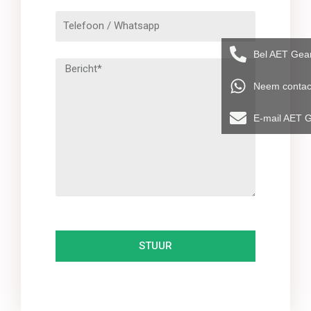
Bel AET Gea
Neem contac
E-mail AET 
STUUR