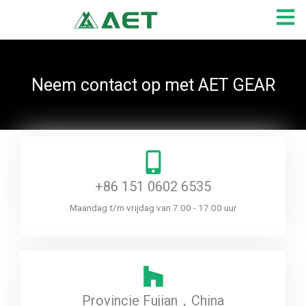
Ga
naar
de
inhoud
Neem contact op met AET GEAR
+86 151 0602 6535
Maandag t/m vrijdag van 7.00 - 17.00 uur
Provincie Fujian，China